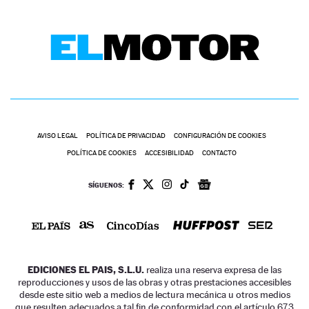
AVISO LEGAL
POLÍTICA DE PRIVACIDAD
CONFIGURACIÓN DE COOKIES
POLÍTICA DE COOKIES
ACCESIBILIDAD
CONTACTO
SÍGUENOS:
EDICIONES EL PAIS, S.L.U.
realiza una reserva expresa de las
reproducciones y usos de las obras y otras prestaciones accesibles
desde este sitio web a medios de lectura mecánica u otros medios
que resulten adecuados a tal fin de conformidad con el artículo 67.3