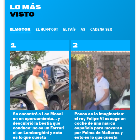
LO MÁS
VISTO
ELMOTOR
EL HUFFPOST
EL PAÍS
AS
CADENA SER
1
2
Se encontró a Leo Messi
Pocos se lo imaginarían:
en un aparcamiento... y
el rey Felipe VI escoge un
descubrió la bestia que
coche de una marca
conduce: no es un Ferrari
española para moverse
ni un Lamborghini y esto
por Palma de Mallorca y
es lo que cuesta
esto es lo que cuesta