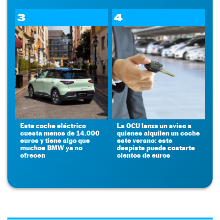
3
4
Este coche eléctrico
La OCU lanza un aviso a
cuesta menos de 14.000
quienes alquilen un coche
euros y tiene algo que
este verano: este
muchos BMW ya no
despiste puede costarte
ofrecen
cientos de euros