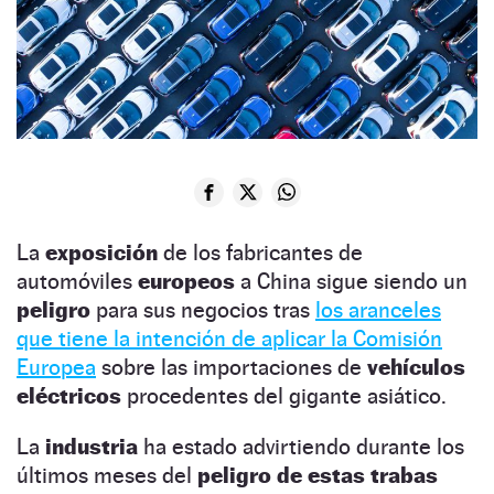
La
exposición
de los fabricantes de
automóviles
europeos
a China sigue siendo un
peligro
para sus negocios tras
los aranceles
que tiene la intención de aplicar la Comisión
Europea
sobre las importaciones de
vehículos
eléctricos
procedentes del gigante asiático.
La
industria
ha estado advirtiendo durante los
últimos meses del
peligro de estas trabas