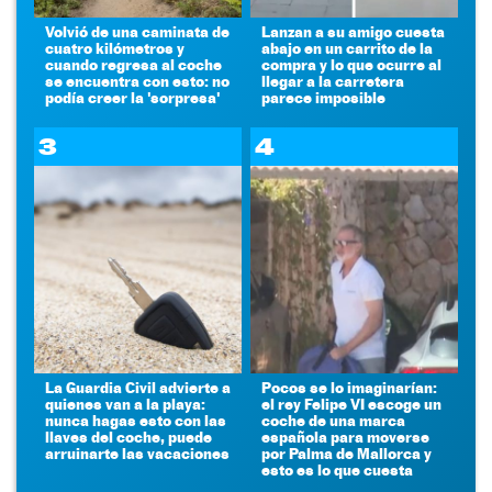
Volvió de una caminata de
Lanzan a su amigo cuesta
cuatro kilómetros y
abajo en un carrito de la
cuando regresa al coche
compra y lo que ocurre al
se encuentra con esto: no
llegar a la carretera
podía creer la 'sorpresa'
parece imposible
3
4
La Guardia Civil advierte a
Pocos se lo imaginarían:
quienes van a la playa:
el rey Felipe VI escoge un
nunca hagas esto con las
coche de una marca
llaves del coche, puede
española para moverse
arruinarte las vacaciones
por Palma de Mallorca y
esto es lo que cuesta