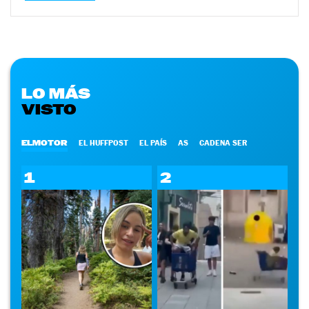
LO MÁS
VISTO
ELMOTOR
EL HUFFPOST
EL PAÍS
AS
CADENA SER
1
2