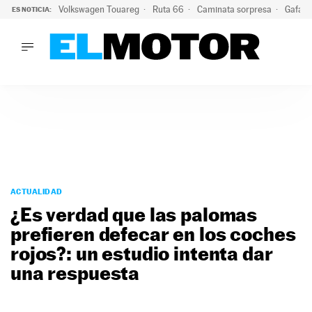
Volkswagen Touareg
Ruta 66
Caminata sorpresa
Gafas 
ES NOTICIA:
LO ÚLTIMO
Ni se te ocurra usar las gafas del eclipse al volante: el moti
LO ÚLTIMO
Ni se te ocurra usar las gafas del eclipse al volante: el motiv
ACTUALIDAD
ELÉCTRICOS
CONDUCIR
PRUEBAS
Saltar
VIRALES
al
ACTUALIDAD
PODCAST
contenido
¿Es verdad que las palomas
MOTOS
prefieren defecar en los coches
TECNOLOGÍA
rojos?: un estudio intenta dar
SUPERCOCHES
MOTORTV
una respuesta
PREMIOS
SERVICIOS