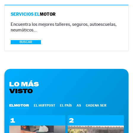
SERVICIOS EL
MOTOR
Encuentra los mejores talleres, seguros, autoescuelas,
neumáticos…
BUSCAR
LO MÁS
VISTO
ELMOTOR
EL HUFFPOST
EL PAÍS
AS
CADENA SER
1
2