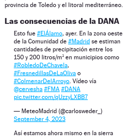
provincia de Toledo y el litoral mediterráneo.
Las consecuencias de la DANA
Esto fue
#ElÁlamo
, ayer. En la zona oeste
de la Comunidad de
#Madrid
se estiman
cantidades de precipitación entre los
150 y 200 litros/m² en municipios como
#RobledoDeChavela
,
#FresnedillasDeLaOliva
o
#ColmenarDelArroyo
. Vídeo vía
@cervesha
#FMA
#DANA
pic.twitter.com/qUzzyLXBB7
— MeteoMadrid (@carlosweder_)
September 4, 2023
Así estamos ahora mismo en la sierra