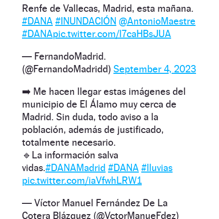
Renfe de Vallecas, Madrid, esta mañana.
#DANA
#INUNDACIÓN
@AntonioMaestre
#DANA
pic.twitter.com/l7caHBsJUA
— FernandoMadrid.
(@FernandoMadridd)
September 4, 2023
➡️ Me hacen llegar estas imágenes del
municipio de El Álamo muy cerca de
Madrid. Sin duda, todo aviso a la
población, además de justificado,
totalmente necesario.
🔹La información salva
vidas.
#DANAMadrid
#DANA
#lluvias
pic.twitter.com/iaVfwhLRW1
— Víctor Manuel Fernández De La
Cotera Blázquez (@VctorManueFdez)