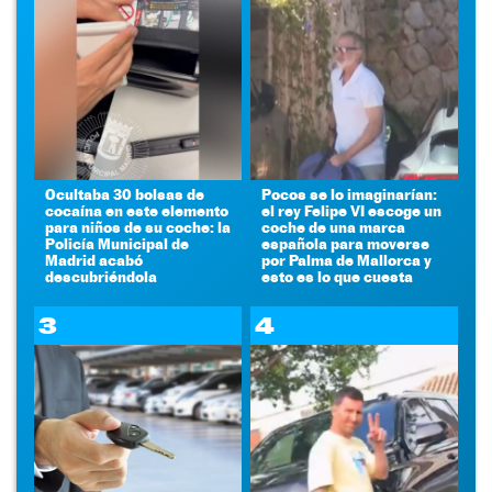
Ocultaba 30 bolsas de
Pocos se lo imaginarían:
cocaína en este elemento
el rey Felipe VI escoge un
para niños de su coche: la
coche de una marca
Policía Municipal de
española para moverse
Madrid acabó
por Palma de Mallorca y
descubriéndola
esto es lo que cuesta
3
4