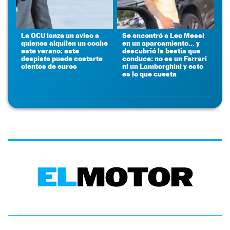
La OCU lanza un aviso a
Se encontró a Leo Messi
quienes alquilen un coche
en un aparcamiento... y
este verano: este
descubrió la bestia que
despiste puede costarte
conduce: no es un Ferrari
cientos de euros
ni un Lamborghini y esto
es lo que cuesta