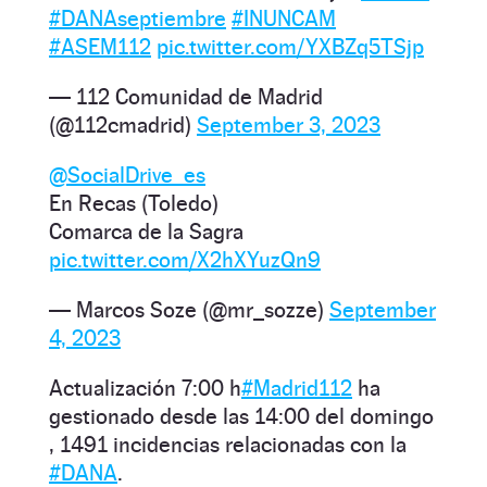
#DANAseptiembre
#INUNCAM
#ASEM112
pic.twitter.com/YXBZq5TSjp
— 112 Comunidad de Madrid
(@112cmadrid)
September 3, 2023
@SocialDrive_es
En Recas (Toledo)
Comarca de la Sagra
pic.twitter.com/X2hXYuzQn9
— Marcos Soze (@mr_sozze)
September
4, 2023
Actualización 7:00 h
#Madrid112
ha
gestionado desde las 14:00 del domingo
, 1491 incidencias relacionadas con la
#DANA
.