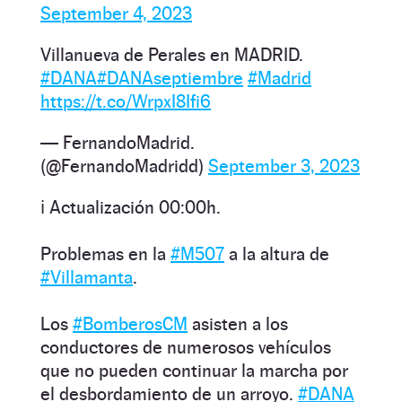
September 4, 2023
Villanueva de Perales en MADRID.
#DANA
#DANAseptiembre
#Madrid
https://t.co/WrpxI8Ifi6
— FernandoMadrid.
(@FernandoMadridd)
September 3, 2023
ℹ️ Actualización 00:00h.
Problemas en la
#M507
a la altura de
#Villamanta
.
Los
#BomberosCM
asisten a los
conductores de numerosos vehículos
que no pueden continuar la marcha por
el desbordamiento de un arroyo.
#DANA