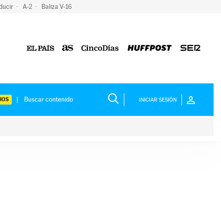
ducir
A-2
Baliza V-16
IOS
INICIAR SESIÓN
ium