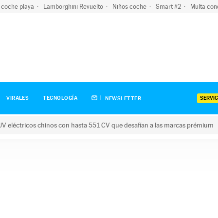
 coche playa
Lamborghini Revuelto
Niños coche
Smart #2
Multa con
SERVIC
VIRALES
TECNOLOGÍA
NEWSLETTER
V eléctricos chinos con hasta 551 CV que desafían a las marcas prémium
tricos chinos con hasta 551 CV que desafían a las marcas prém