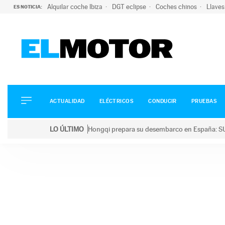
Alquilar coche Ibiza
DGT eclipse
Coches chinos
Llaves
ES NOTICIA:
ACTUALIDAD
ELÉCTRICOS
CONDUCIR
ACTUALIDAD
ELÉCTRICOS
CONDUCIR
PRUEBAS
PRUEBAS
Saltar
VIRALES
LO ÚLTIMO
Hongqi prepara su desembarco en España: SU
al
PODCAST
LO ÚLTIMO
Hongqi prepara su desembarco en España: SUV eléc
contenido
MOTOS
TECNOLOGÍA
SUPERCOCHES
MOTORTV
PREMIOS
SERVICIOS