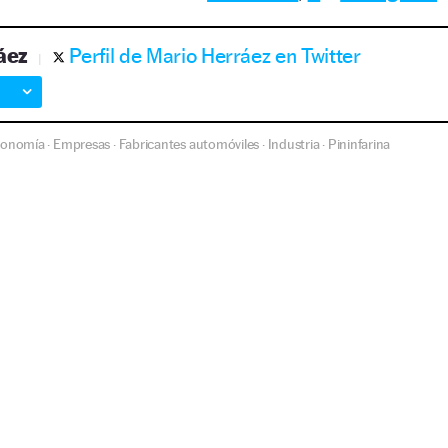
áez
Perfil de Mario Herráez en Twitter
conomía
Empresas
Fabricantes automóviles
Industria
Pininfarina
·
·
·
·