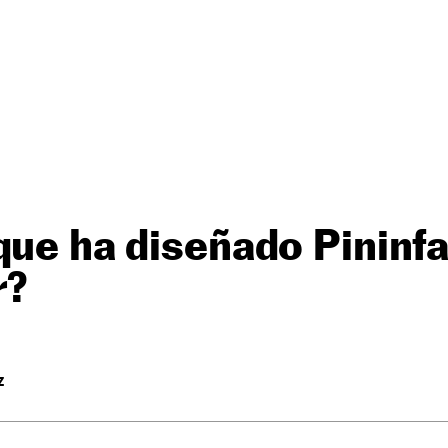
que ha diseñado Pininfa
r?
Z