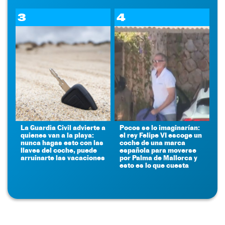
3
4
La Guardia Civil advierte a
Pocos se lo imaginarían:
quienes van a la playa:
el rey Felipe VI escoge un
nunca hagas esto con las
coche de una marca
llaves del coche, puede
española para moverse
arruinarte las vacaciones
por Palma de Mallorca y
esto es lo que cuesta