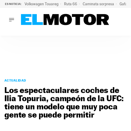
Volkswagen Touareg
Ruta 66
Caminata sorpresa
Gafas 
ES NOTICIA:
LO ÚLTIMO
Ni se te ocurra usar las gafas del eclipse al volante: el moti
LO ÚLTIMO
Ni se te ocurra usar las gafas del eclipse al volante: el motiv
ACTUALIDAD
ELÉCTRICOS
CONDUCIR
PRUEBAS
Saltar
VIRALES
al
ACTUALIDAD
PODCAST
contenido
Los espectaculares coches de
MOTOS
Ilia Topuria, campeón de la UFC:
TECNOLOGÍA
tiene un modelo que muy poca
SUPERCOCHES
MOTORTV
gente se puede permitir
PREMIOS
SERVICIOS