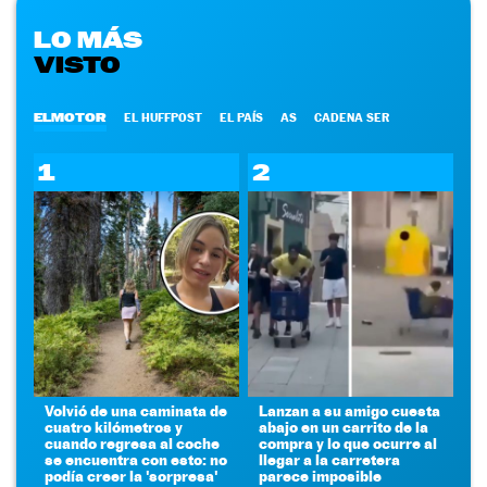
LO MÁS
VISTO
ELMOTOR
EL HUFFPOST
EL PAÍS
AS
CADENA SER
1
2
Volvió de una caminata de
Lanzan a su amigo cuesta
cuatro kilómetros y
abajo en un carrito de la
cuando regresa al coche
compra y lo que ocurre al
se encuentra con esto: no
llegar a la carretera
podía creer la 'sorpresa'
parece imposible