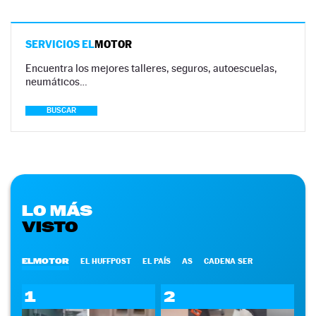
SERVICIOS EL
MOTOR
Encuentra los mejores talleres, seguros, autoescuelas,
neumáticos…
BUSCAR
LO MÁS
VISTO
ELMOTOR
EL HUFFPOST
EL PAÍS
AS
CADENA SER
1
2