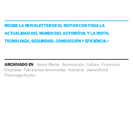
RECIBE LA NEWSLETTER DE EL MOTOR CON TODA LA
ACTUALIDAD DEL MUNDO DEL AUTOMÓVIL Y LA MOTO,
TECNOLOGÍA, SEGURIDAD, CONDUCCIÓN Y EFICIENCIA.
ARCHIVADO EN
Aston Martin
·
Automoción
·
Cultura
·
Economía
·
Empresas
·
Fabricantes automóviles
·
Industria
·
James Bond
·
Personajes ficción