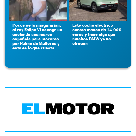
Pocos se lo imaginarían:
Este coche eléctrico
el rey Felipe VI escoge un
cuesta menos de 14.000
coche de una marca
euros y tiene algo que
española para moverse
muchos BMW ya no
por Palma de Mallorca y
ofrecen
esto es lo que cuesta