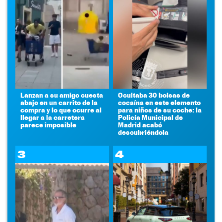
Lanzan a su amigo cuesta
Ocultaba 30 bolsas de
abajo en un carrito de la
cocaína en este elemento
compra y lo que ocurre al
para niños de su coche: la
llegar a la carretera
Policía Municipal de
parece imposible
Madrid acabó
descubriéndola
3
4