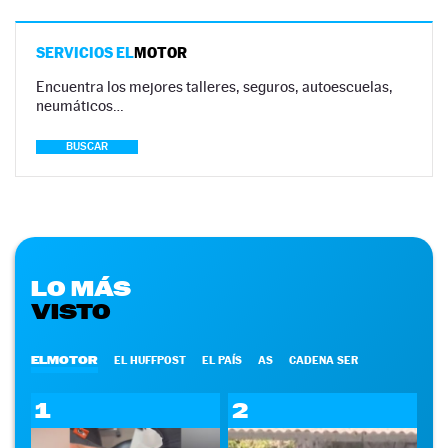
SERVICIOS EL
MOTOR
Encuentra los mejores talleres, seguros, autoescuelas,
neumáticos…
BUSCAR
LO MÁS
VISTO
ELMOTOR
EL HUFFPOST
EL PAÍS
AS
CADENA SER
1
2