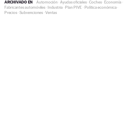
ARCHIVADO EN
Automoción
·
Ayudas oficiales
·
Coches
·
Economía
·
Fabricantes automóviles
·
Industria
·
Plan PIVE
·
Política económica
·
Precios
·
Subvenciones
·
Ventas