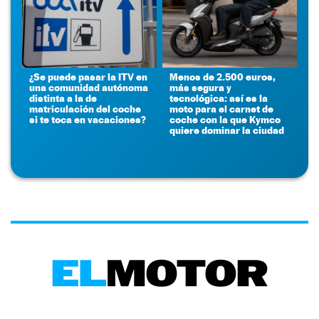
¿Se puede pasar la ITV en
Menos de 2.500 euros,
una comunidad autónoma
más segura y
distinta a la de
tecnológica: así es la
matriculación del coche
moto para el carnet de
si te toca en vacaciones?
coche con la que Kymco
quiere dominar la ciudad