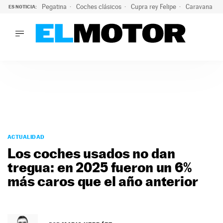
Pegatina
Coches clásicos
Cupra rey Felipe
Caravana lig
ES NOTICIA:
LO ÚLTIMO
¿Conocías esta pegatina de moda?: puede salvar tu coche d
LO ÚLTIMO
¿Conocías esta pegatina de moda?: puede salvar tu coche de
ACTUALIDAD
ELÉCTRICOS
CONDUCIR
PRUEBAS
Saltar
VIRALES
al
ACTUALIDAD
PODCAST
contenido
Los coches usados no dan
MOTOS
tregua: en 2025 fueron un 6%
TECNOLOGÍA
más caros que el año anterior
SUPERCOCHES
MOTORTV
PREMIOS
SERVICIOS