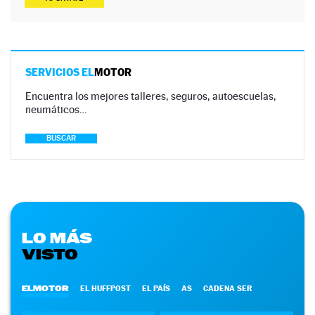
SERVICIOS EL
MOTOR
Encuentra los mejores talleres, seguros, autoescuelas,
neumáticos…
BUSCAR
LO MÁS
VISTO
ELMOTOR
EL HUFFPOST
EL PAÍS
AS
CADENA SER