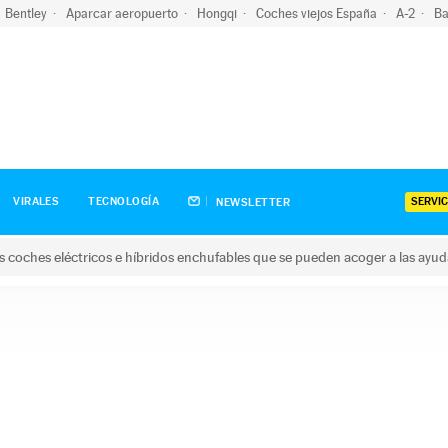
Bentley
Aparcar aeropuerto
Hongqi
Coches viejos España
A-2
Ba
SERVIC
VIRALES
TECNOLOGÍA
NEWSLETTER
s coches eléctricos e híbridos enchufables que se pueden acoger a las ayu
hes eléctricos e híbridos enchufables que se pueden acoger a la