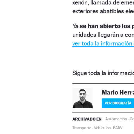
xenón, llamada de emerg
exteriores abatibles el
Ya
se han abierto los 
unidades llegarán a co
ver toda la informació
Sigue toda la informa
Mario Herr
VER BIOGRAFÍA
ARCHIVADO EN
Automoción
C
·
Transporte
Vehículos
BMW
·
·