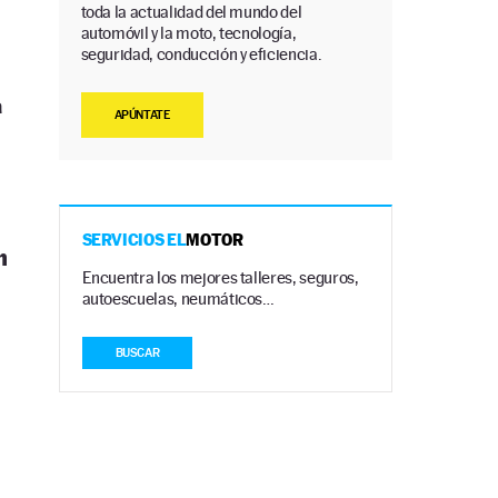
toda la actualidad del mundo del
automóvil y la moto, tecnología,
seguridad, conducción y eficiencia.
á
APÚNTATE
SERVICIOS EL
MOTOR
n
Encuentra los mejores talleres, seguros,
autoescuelas, neumáticos…
BUSCAR