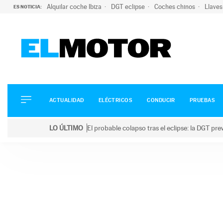
Alquilar coche Ibiza
DGT eclipse
Coches chinos
Llaves
ES NOTICIA:
ACTUALIDAD
ELÉCTRICOS
CONDUCIR
ACTUALIDAD
ELÉCTRICOS
CONDUCIR
PRUEBAS
PRUEBAS
Saltar
VIRALES
LO ÚLTIMO
El probable colapso tras el eclipse: la DGT p
al
PODCAST
LO ÚLTIMO
El probable colapso tras el eclipse: la DGT prevé u
contenido
MOTOS
TECNOLOGÍA
SUPERCOCHES
MOTORTV
PREMIOS
SERVICIOS