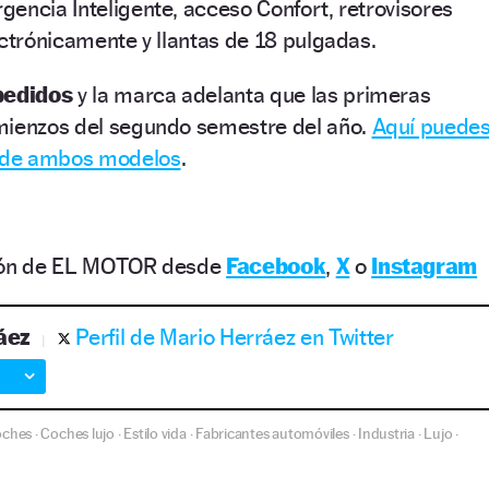
encia Inteligente, acceso Confort, retrovisores
ectrónicamente y llantas de 18 pulgadas.
pedidos
y la marca adelanta que las primeras
mienzos del segundo semestre del año.
Aquí puede
n de ambos modelos
.
ción de EL MOTOR desde
Facebook
,
X
o
Instagram
áez
Perfil de Mario Herráez en Twitter
oches
Coches lujo
Estilo vida
Fabricantes automóviles
Industria
Lujo
·
·
·
·
·
·