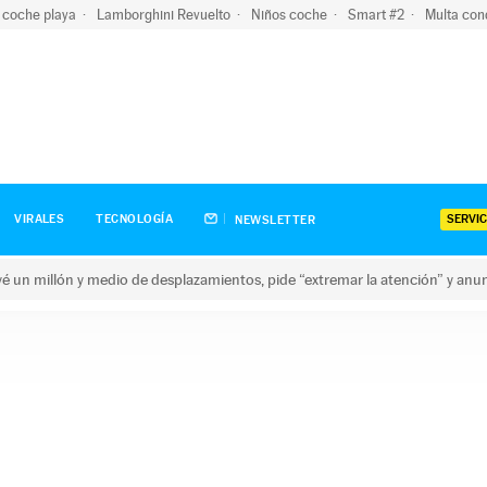
 coche playa
Lamborghini Revuelto
Niños coche
Smart #2
Multa con
SERVIC
VIRALES
TECNOLOGÍA
NEWSLETTER
revé un millón y medio de desplazamientos, pide “extremar la atención” y anu
n millón y medio de desplazamientos, pide “extremar la atención”