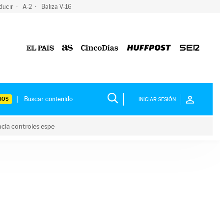
ducir
A-2
Baliza V-16
IOS
INICIAR SESIÓN
ncia controles espe
 y anuncia controles espe