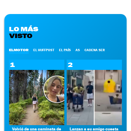
LO MÁS
VISTO
ELMOTOR
EL HUFFPOST
EL PAÍS
AS
CADENA SER
1
2
Volvió de una caminata de
Lanzan a su amigo cuesta