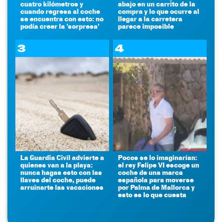
cuatro kilómetros y
abajo en un carrito de la
cuando regresa al coche
compra y lo que ocurre al
se encuentra con esto: no
llegar a la carretera
podía creer la 'sorpresa'
parece imposible
3
4
La Guardia Civil advierte a
Pocos se lo imaginarían:
quienes van a la playa:
el rey Felipe VI escoge un
nunca hagas esto con las
coche de una marca
llaves del coche, puede
española para moverse
arruinarte las vacaciones
por Palma de Mallorca y
esto es lo que cuesta