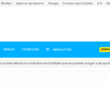
Bentley
Aparcar aeropuerto
Hongqi
Coches viejos España
A-2
Ba
SERVIC
VIRALES
TECNOLOGÍA
NEWSLETTER
s coches eléctricos e híbridos enchufables que se pueden acoger a las ayu
hes eléctricos e híbridos enchufables que se pueden acoger a la