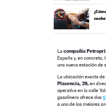
¿Cómo 
coche?
La
compañía Petropri
España y, en concreto, 
una nueva estación de s
La ubicación exacta de 
Plasencia, 29,
en dire
operativa en la calle Y
gasolinera ofrece dos
t
a uno de los mejores p