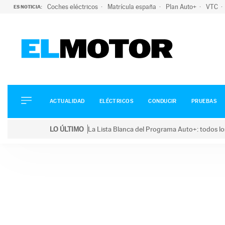
Coches eléctricos
Matrícula españa
Plan Auto+
VTC
ES NOTICIA:
ACTUALIDAD
ELÉCTRICOS
CONDUCIR
ACTUALIDAD
ELÉCTRICOS
CONDUCIR
PRUEBAS
PRUEBAS
Saltar
VIRALES
LO ÚLTIMO
La Lista Blanca del Programa Auto+: todos lo
al
PODCAST
LO ÚLTIMO
La Lista Blanca del Programa Auto+: todos los coc
contenido
MOTOS
TECNOLOGÍA
SUPERCOCHES
MOTORTV
PREMIOS
SERVICIOS