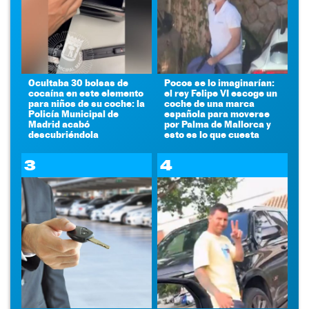
Ocultaba 30 bolsas de
Pocos se lo imaginarían:
cocaína en este elemento
el rey Felipe VI escoge un
para niños de su coche: la
coche de una marca
Policía Municipal de
española para moverse
Madrid acabó
por Palma de Mallorca y
descubriéndola
esto es lo que cuesta
3
4