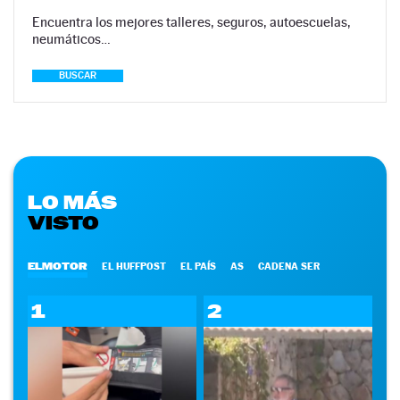
Encuentra los mejores talleres, seguros, autoescuelas,
neumáticos…
BUSCAR
LO MÁS
VISTO
ELMOTOR
EL HUFFPOST
EL PAÍS
AS
CADENA SER
1
2