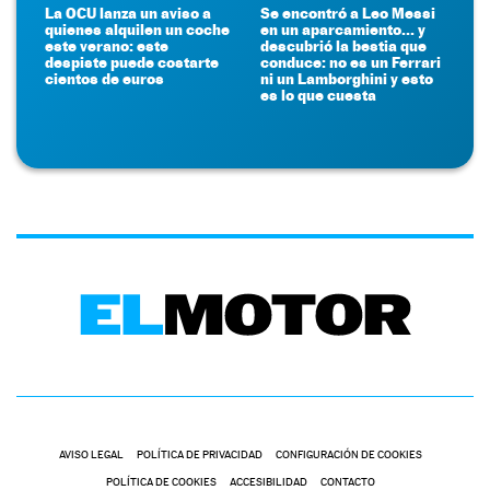
La OCU lanza un aviso a
Se encontró a Leo Messi
quienes alquilen un coche
en un aparcamiento... y
este verano: este
descubrió la bestia que
despiste puede costarte
conduce: no es un Ferrari
cientos de euros
ni un Lamborghini y esto
es lo que cuesta
AVISO LEGAL
POLÍTICA DE PRIVACIDAD
CONFIGURACIÓN DE COOKIES
POLÍTICA DE COOKIES
ACCESIBILIDAD
CONTACTO