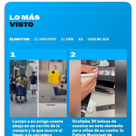
LO MÁS
VISTO
ELMOTOR
EL HUFFPOST
EL PAÍS
AS
CADENA SER
1
2
Lanzan a su amigo cuesta
Ocultaba 30 bolsas de
abajo en un carrito de la
cocaína en este elemento
compra y lo que ocurre al
para niños de su coche: la
llegar a la carretera
Policía Municipal de