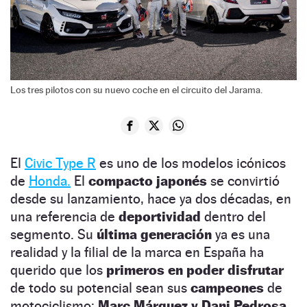
Los tres pilotos con su nuevo coche en el circuito del Jarama.
El
Civic Type R
es uno de los modelos icónicos
de
Honda.
El
compacto japonés
se convirtió
desde su lanzamiento, hace ya dos décadas, en
una referencia de
deportividad
dentro del
segmento. Su
última generación
ya es una
realidad y la filial de la marca en España ha
querido que los
primeros en poder disfrutar
de todo su potencial sean sus
campeones
de
motociclismo:
Marc Márquez y Dani Pedrosa,