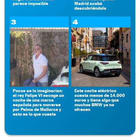
parece imposible
Madrid acabó
descubriéndola
3
4
Pocos se lo imaginarían:
Este coche eléctrico
el rey Felipe VI escoge un
cuesta menos de 14.000
coche de una marca
euros y tiene algo que
española para moverse
muchos BMW ya no
por Palma de Mallorca y
ofrecen
esto es lo que cuesta