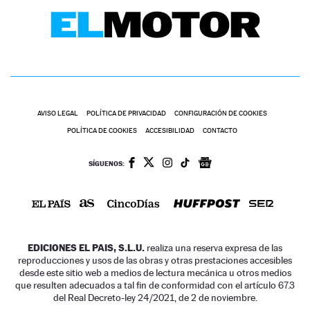
AVISO LEGAL
POLÍTICA DE PRIVACIDAD
CONFIGURACIÓN DE COOKIES
POLÍTICA DE COOKIES
ACCESIBILIDAD
CONTACTO
SÍGUENOS:
EDICIONES EL PAIS, S.L.U.
realiza una reserva expresa de las
reproducciones y usos de las obras y otras prestaciones accesibles
desde este sitio web a medios de lectura mecánica u otros medios
que resulten adecuados a tal fin de conformidad con el artículo 67.3
del Real Decreto-ley 24/2021, de 2 de noviembre.