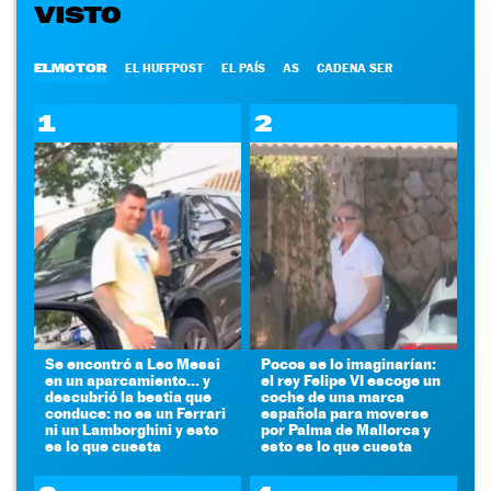
VISTO
ELMOTOR
EL HUFFPOST
EL PAÍS
AS
CADENA SER
1
2
Se encontró a Leo Messi
Pocos se lo imaginarían:
en un aparcamiento... y
el rey Felipe VI escoge un
descubrió la bestia que
coche de una marca
conduce: no es un Ferrari
española para moverse
ni un Lamborghini y esto
por Palma de Mallorca y
es lo que cuesta
esto es lo que cuesta