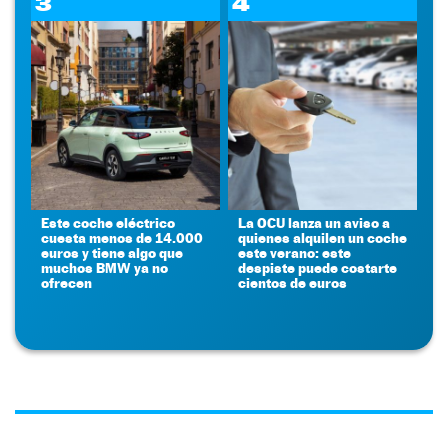
3
4
Este coche eléctrico
La OCU lanza un aviso a
cuesta menos de 14.000
quienes alquilen un coche
euros y tiene algo que
este verano: este
muchos BMW ya no
despiste puede costarte
ofrecen
cientos de euros