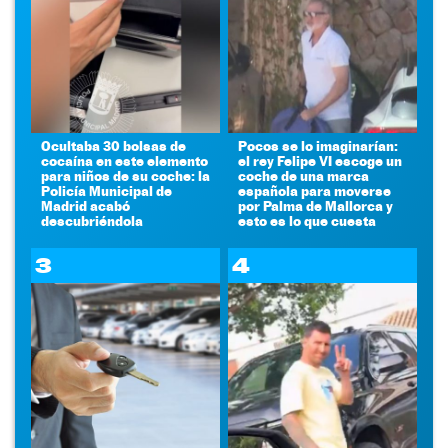
Ocultaba 30 bolsas de
Pocos se lo imaginarían:
cocaína en este elemento
el rey Felipe VI escoge un
para niños de su coche: la
coche de una marca
Policía Municipal de
española para moverse
Madrid acabó
por Palma de Mallorca y
descubriéndola
esto es lo que cuesta
3
4