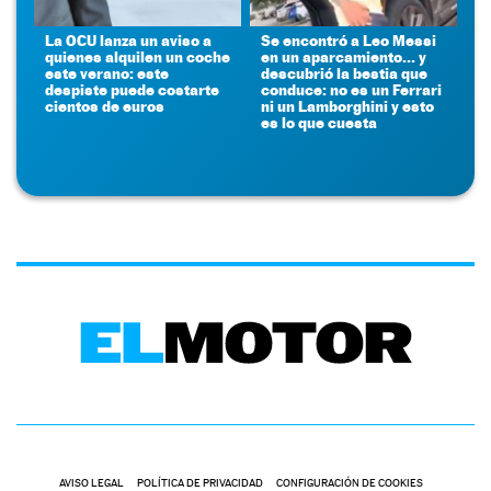
La OCU lanza un aviso a
Se encontró a Leo Messi
quienes alquilen un coche
en un aparcamiento... y
este verano: este
descubrió la bestia que
despiste puede costarte
conduce: no es un Ferrari
cientos de euros
ni un Lamborghini y esto
es lo que cuesta
AVISO LEGAL
POLÍTICA DE PRIVACIDAD
CONFIGURACIÓN DE COOKIES