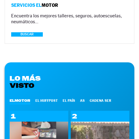
SERVICIOS EL
MOTOR
Encuentra los mejores talleres, seguros, autoescuelas,
neumáticos…
BUSCAR
LO MÁS
VISTO
ELMOTOR
EL HUFFPOST
EL PAÍS
AS
CADENA SER
1
2