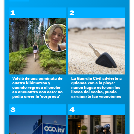
1
2
Volvió de una caminata de
La Guardia Civil advierte a
cuatro kilómetros y
quienes van a la playa:
cuando regresa al coche
nunca hagas esto con las
se encuentra con esto: no
llaves del coche, puede
podía creer la 'sorpresa'
arruinarte las vacaciones
3
4