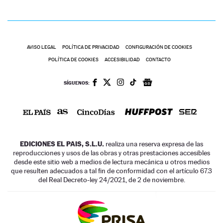
AVISO LEGAL
POLÍTICA DE PRIVACIDAD
CONFIGURACIÓN DE COOKIES
POLÍTICA DE COOKIES
ACCESIBILIDAD
CONTACTO
SÍGUENOS:
EDICIONES EL PAIS, S.L.U.
realiza una reserva expresa de las
reproducciones y usos de las obras y otras prestaciones accesibles
desde este sitio web a medios de lectura mecánica u otros medios
que resulten adecuados a tal fin de conformidad con el artículo 67.3
del Real Decreto-ley 24/2021, de 2 de noviembre.