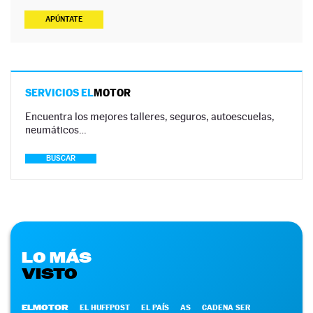
APÚNTATE
SERVICIOS EL
MOTOR
Encuentra los mejores talleres, seguros, autoescuelas,
neumáticos…
BUSCAR
LO MÁS
VISTO
ELMOTOR
EL HUFFPOST
EL PAÍS
AS
CADENA SER