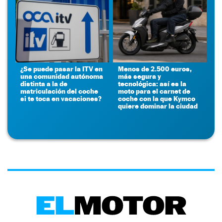
¿Se puede pasar la ITV en
Menos de 2.500 euros,
una comunidad autónoma
más segura y
distinta a la de
tecnológica: así es la
matriculación del coche
moto para el carnet de
si te toca en vacaciones?
coche con la que Kymco
quiere dominar la ciudad