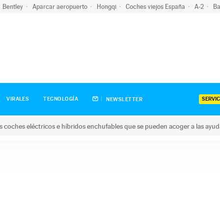
Bentley
Aparcar aeropuerto
Hongqi
Coches viejos España
A-2
Ba
SERVIC
VIRALES
TECNOLOGÍA
NEWSLETTER
s coches eléctricos e híbridos enchufables que se pueden acoger a las ayu
hes eléctricos e híbridos enchufables que se pueden acoger a la