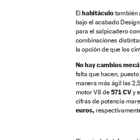
El
habitáculo
también r
bajo el acabado Design
para el salpicadero com
combinaciones distintas
la opción de que los ci
No hay cambios mecá
falta que hacen, puest
manera más ágil las 2,
motor V8 de
571 CV
y 
cifras de potencia mar
euros,
respectivament