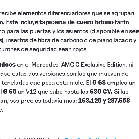
ecibe elementos diferenciadores que se agrupan
o. Este incluye
tapicería de cuero bitono
tanto
o para las puertas y los asientos (disponible en sei
), insertos de fibra de carbono o de piano lacado y
nturones de seguridad sean rojos.
nicos
en el Mercedes-AMG G Exclusive Edition, ni
o que estas dos versiones son las que mueven de
5 toneladas que pesa esta mole. El
G 63
emplea un
el
G 65
un V12 que sube hasta los
630 CV.
Si las
ean, sus precios todavía más:
163.125 y 287.658
e.