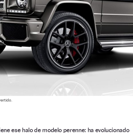
ertido.
iene ese halo de modelo perenne: ha evolucionado