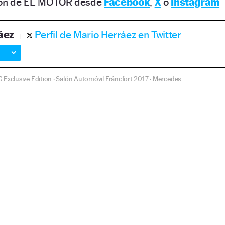
ción de EL MOTOR desde
Facebook
,
X
o
Instagram
áez
Perfil de Mario Herráez en Twitter
Exclusive Edition
Salón Automóvil Fráncfort 2017
Mercedes
·
·