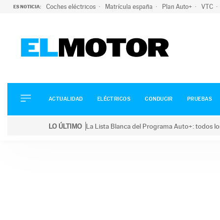
Coches eléctricos
Matrícula españa
Plan Auto+
VTC
ES NOTICIA:
ACTUALIDAD
ELÉCTRICOS
CONDUCIR
ACTUALIDAD
ELÉCTRICOS
CONDUCIR
PRUEBAS
PRUEBAS
Saltar
VIRALES
LO ÚLTIMO
La Lista Blanca del Programa Auto+: todos lo
al
PODCAST
LO ÚLTIMO
La Lista Blanca del Programa Auto+: todos los coc
contenido
MOTOS
TECNOLOGÍA
SUPERCOCHES
MOTORTV
PREMIOS
SERVICIOS