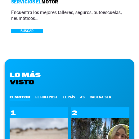
SERVICIOS EL
MOTOR
Encuentra los mejores talleres, seguros, autoescuelas,
neumáticos…
BUSCAR
LO MÁS
VISTO
ELMOTOR
EL HUFFPOST
EL PAÍS
AS
CADENA SER
1
2