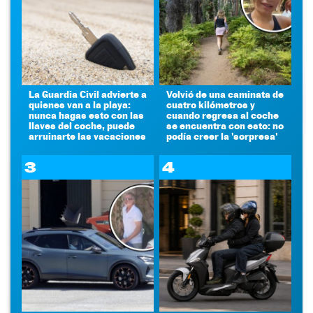
La Guardia Civil advierte a
Volvió de una caminata de
quienes van a la playa:
cuatro kilómetros y
nunca hagas esto con las
cuando regresa al coche
llaves del coche, puede
se encuentra con esto: no
arruinarte las vacaciones
podía creer la 'sorpresa'
3
4