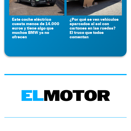
Este coche eléctrico
¿Por qué se ven vehículos
cuesta menos de 14.000
aparcados al sol con
euros y tiene algo que
cartones en las ruedas?
muchos BMW ya no
El truco que todos
ofrecen
comentan