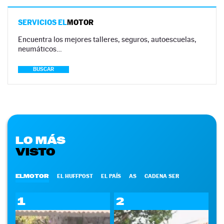
SERVICIOS EL
MOTOR
Encuentra los mejores talleres, seguros, autoescuelas,
neumáticos…
BUSCAR
LO MÁS
VISTO
ELMOTOR
EL HUFFPOST
EL PAÍS
AS
CADENA SER
1
2