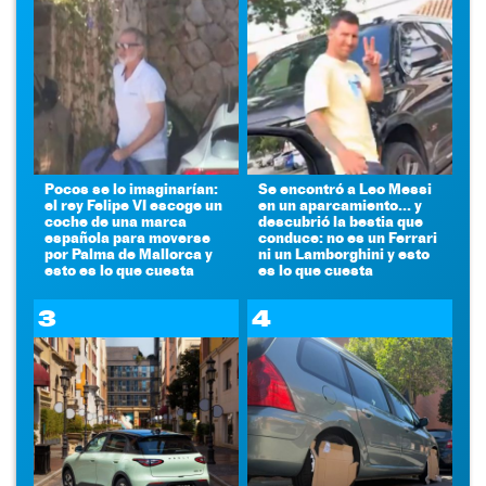
Pocos se lo imaginarían:
Se encontró a Leo Messi
el rey Felipe VI escoge un
en un aparcamiento... y
coche de una marca
descubrió la bestia que
española para moverse
conduce: no es un Ferrari
por Palma de Mallorca y
ni un Lamborghini y esto
esto es lo que cuesta
es lo que cuesta
3
4