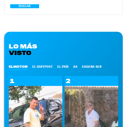
BUSCAR
LO MÁS
VISTO
ELMOTOR
EL HUFFPOST
EL PAÍS
AS
CADENA SER
1
2