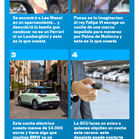
Se encontró a Leo Messi
Pocos se lo imaginarían:
en un aparcamiento... y
el rey Felipe VI escoge un
descubrió la bestia que
coche de una marca
conduce: no es un Ferrari
española para moverse
ni un Lamborghini y esto
por Palma de Mallorca y
es lo que cuesta
esto es lo que cuesta
3
4
Este coche eléctrico
La OCU lanza un aviso a
cuesta menos de 14.000
quienes alquilen un coche
euros y tiene algo que
este verano: este
muchos BMW ya no
despiste puede costarte