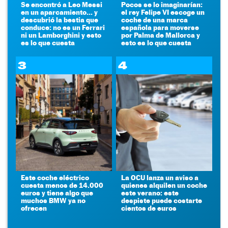
Se encontró a Leo Messi
Pocos se lo imaginarían:
en un aparcamiento... y
el rey Felipe VI escoge un
descubrió la bestia que
coche de una marca
conduce: no es un Ferrari
española para moverse
ni un Lamborghini y esto
por Palma de Mallorca y
es lo que cuesta
esto es lo que cuesta
3
4
Este coche eléctrico
La OCU lanza un aviso a
cuesta menos de 14.000
quienes alquilen un coche
euros y tiene algo que
este verano: este
muchos BMW ya no
despiste puede costarte
ofrecen
cientos de euros