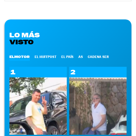
LO MÁS
VISTO
ELMOTOR
EL HUFFPOST
EL PAÍS
AS
CADENA SER
1
2