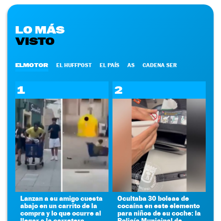
LO MÁS
VISTO
ELMOTOR
EL HUFFPOST
EL PAÍS
AS
CADENA SER
1
2
Lanzan a su amigo cuesta
Ocultaba 30 bolsas de
abajo en un carrito de la
cocaína en este elemento
compra y lo que ocurre al
para niños de su coche: la
llegar a la carretera
Policía Municipal de