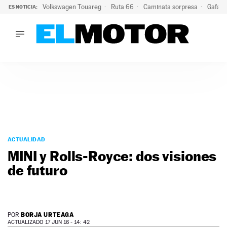
Volkswagen Touareg
Ruta 66
Caminata sorpresa
Gafas 
ES NOTICIA:
LO ÚLTIMO
Ni se te ocurra usar las gafas del eclipse al volante: el moti
LO ÚLTIMO
Ni se te ocurra usar las gafas del eclipse al volante: el motiv
ACTUALIDAD
ELÉCTRICOS
CONDUCIR
PRUEBAS
Saltar
VIRALES
al
ACTUALIDAD
PODCAST
contenido
MINI y Rolls-Royce: dos visiones
MOTOS
de futuro
TECNOLOGÍA
SUPERCOCHES
MOTORTV
PREMIOS
BORJA URTEAGA
POR
SERVICIOS
ACTUALIZADO 17 JUN 16 - 14: 42