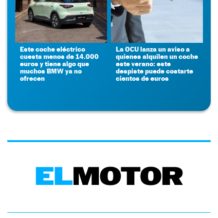
Este coche eléctrico
La OCU lanza un aviso a
cuesta menos de 14.000
quienes alquilen un coche
euros y tiene algo que
este verano: este
muchos BMW ya no
despiste puede costarte
ofrecen
cientos de euros