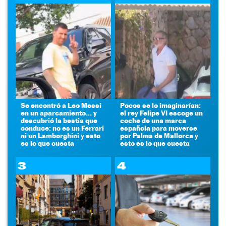
Se encontró a Leo Messi
Pocos se lo imaginarían:
en un aparcamiento... y
el rey Felipe VI escoge un
descubrió la bestia que
coche de una marca
conduce: no es un Ferrari
española para moverse
ni un Lamborghini y esto
por Palma de Mallorca y
es lo que cuesta
esto es lo que cuesta
3
4