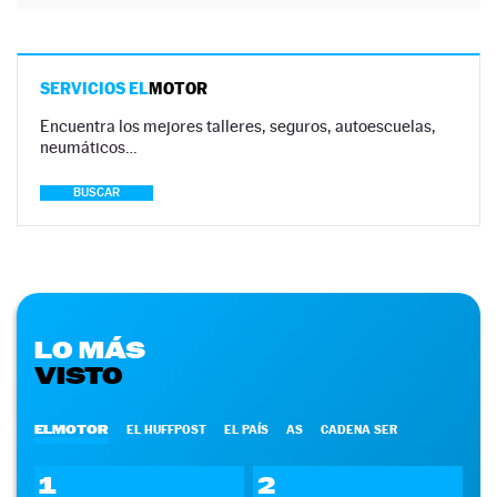
SERVICIOS EL
MOTOR
Encuentra los mejores talleres, seguros, autoescuelas,
neumáticos…
BUSCAR
LO MÁS
VISTO
ELMOTOR
EL HUFFPOST
EL PAÍS
AS
CADENA SER
1
2