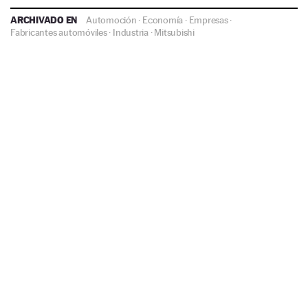
ARCHIVADO EN
Automoción
·
Economía
·
Empresas
·
Fabricantes automóviles
·
Industria
·
Mitsubishi