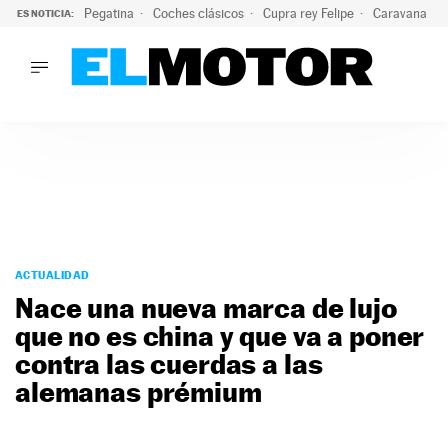
Pegatina
Coches clásicos
Cupra rey Felipe
Caravana lig
ES NOTICIA:
LO ÚLTIMO
¿Conocías esta pegatina de moda?: puede salvar tu coche d
LO ÚLTIMO
¿Conocías esta pegatina de moda?: puede salvar tu coche de
ACTUALIDAD
ELÉCTRICOS
CONDUCIR
PRUEBAS
Saltar
VIRALES
al
ACTUALIDAD
PODCAST
contenido
Nace una nueva marca de lujo
MOTOS
que no es china y que va a poner
TECNOLOGÍA
contra las cuerdas a las
SUPERCOCHES
MOTORTV
alemanas prémium
PREMIOS
SERVICIOS