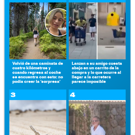
Volvió de una caminata de
Lanzan a su amigo cuesta
cuatro kilómetros y
abajo en un carrito de la
cuando regresa al coche
compra y lo que ocurre al
se encuentra con esto: no
llegar a la carretera
podía creer la 'sorpresa'
parece imposible
3
4