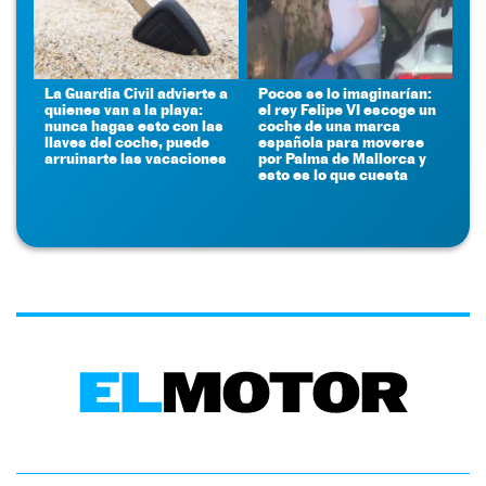
La Guardia Civil advierte a
Pocos se lo imaginarían:
quienes van a la playa:
el rey Felipe VI escoge un
nunca hagas esto con las
coche de una marca
llaves del coche, puede
española para moverse
arruinarte las vacaciones
por Palma de Mallorca y
esto es lo que cuesta