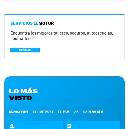
SERVICIOS EL
MOTOR
Encuentra los mejores talleres, seguros, autoescuelas,
neumáticos…
BUSCAR
LO MÁS
VISTO
ELMOTOR
EL HUFFPOST
EL PAÍS
AS
CADENA SER
1
2