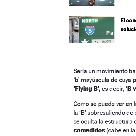
El con
soluc
Sería un movimiento bas
‘b’ mayúscula de cuya p
‘Flying B’,
es decir,
‘B 
Como se puede ver en la
la ‘B’ sobresaliendo de
se oculta la estructura 
comedidos
(cabe en la