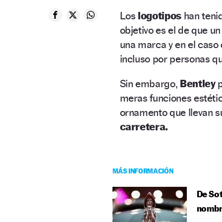
Los
logotipos
han teni
objetivo es el de que u
una marca y en el caso 
incluso por personas q
Sin embargo,
Bentley
meras funciones estétic
ornamento que llevan s
carretera.
MÁS INFORMACIÓN
De Sot
nombr