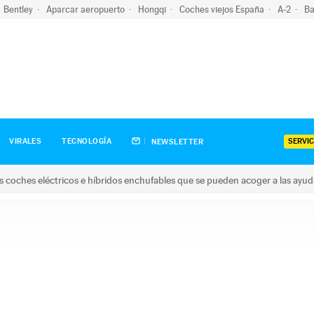
Bentley
Aparcar aeropuerto
Hongqi
Coches viejos España
A-2
Ba
SERVIC
VIRALES
TECNOLOGÍA
NEWSLETTER
s coches eléctricos e híbridos enchufables que se pueden acoger a las ayu
hes eléctricos e híbridos enchufables que se pueden acoger a la