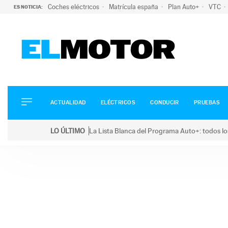
Coches eléctricos
Matrícula españa
Plan Auto+
VTC
ES NOTICIA:
ACTUALIDAD
ELÉCTRICOS
CONDUCIR
ACTUALIDAD
ELÉCTRICOS
CONDUCIR
PRUEBAS
PRUEBAS
Saltar
VIRALES
LO ÚLTIMO
La Lista Blanca del Programa Auto+: todos lo
al
PODCAST
LO ÚLTIMO
La Lista Blanca del Programa Auto+: todos los coc
contenido
MOTOS
TECNOLOGÍA
SUPERCOCHES
MOTORTV
PREMIOS
SERVICIOS