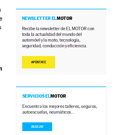
u
e
NEWSLETTER EL
MOTOR
s
Recibe la newsletter de EL MOTOR con
toda la actualidad del mundo del
automóvil y la moto, tecnología,
seguridad, conducción y eficiencia.
APÚNTATE
n
SERVICIOS EL
MOTOR
Encuentra los mejores talleres, seguros,
autoescuelas, neumáticos…
BUSCAR