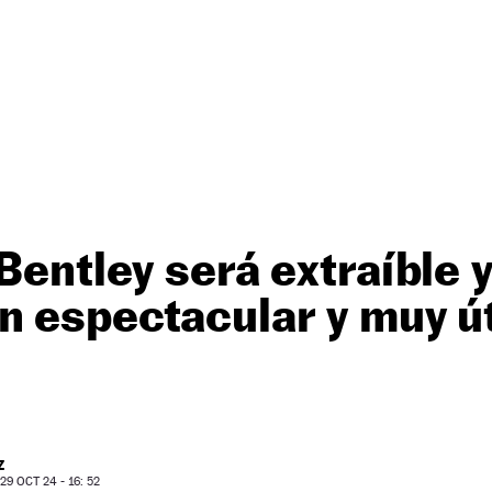
 Bentley será extraíble 
n espectacular y muy út
Z
9 OCT 24 - 16: 52