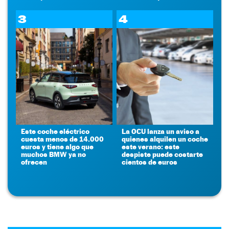
3
4
Este coche eléctrico
La OCU lanza un aviso a
cuesta menos de 14.000
quienes alquilen un coche
euros y tiene algo que
este verano: este
muchos BMW ya no
despiste puede costarte
ofrecen
cientos de euros