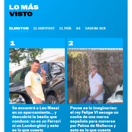
LO MÁS
VISTO
ELMOTOR
EL HUFFPOST
EL PAÍS
AS
CADENA SER
1
2
Se encontró a Leo Messi
Pocos se lo imaginarían:
en un aparcamiento... y
el rey Felipe VI escoge un
descubrió la bestia que
coche de una marca
conduce: no es un Ferrari
española para moverse
ni un Lamborghini y esto
por Palma de Mallorca y
es lo que cuesta
esto es lo que cuesta