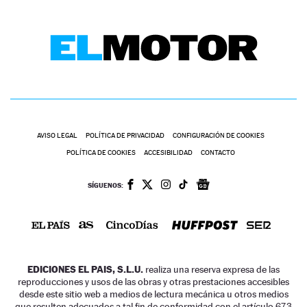
AVISO LEGAL
POLÍTICA DE PRIVACIDAD
CONFIGURACIÓN DE COOKIES
POLÍTICA DE COOKIES
ACCESIBILIDAD
CONTACTO
SÍGUENOS:
EDICIONES EL PAIS, S.L.U.
realiza una reserva expresa de las
reproducciones y usos de las obras y otras prestaciones accesibles
desde este sitio web a medios de lectura mecánica u otros medios
que resulten adecuados a tal fin de conformidad con el artículo 67.3