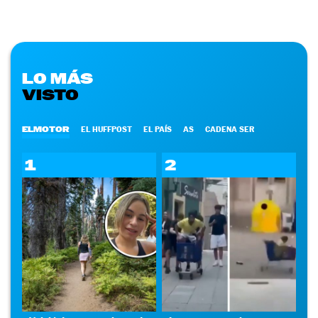
LO MÁS
VISTO
ELMOTOR
EL HUFFPOST
EL PAÍS
AS
CADENA SER
1
2