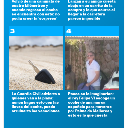
Volvió de una caminata de
Lanzan a su amigo cuesta
cuatro kilómetros y
abajo en un carrito de la
cuando regresa al coche
compra y lo que ocurre al
se encuentra con esto: no
llegar a la carretera
podía creer la 'sorpresa'
parece imposible
3
4
La Guardia Civil advierte a
Pocos se lo imaginarían:
quienes van a la playa:
el rey Felipe VI escoge un
nunca hagas esto con las
coche de una marca
llaves del coche, puede
española para moverse
arruinarte las vacaciones
por Palma de Mallorca y
esto es lo que cuesta