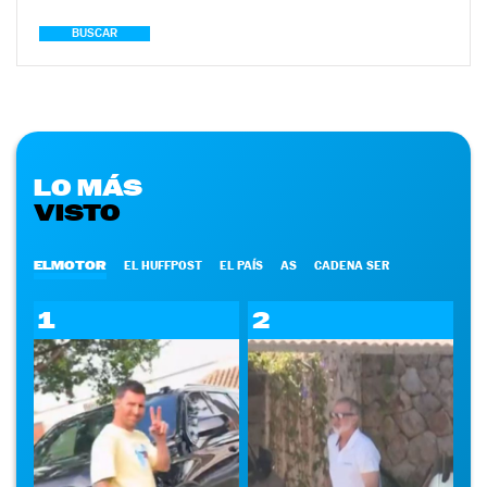
BUSCAR
LO MÁS
VISTO
ELMOTOR
EL HUFFPOST
EL PAÍS
AS
CADENA SER
1
2