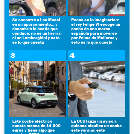
Se encontró a Leo Messi
Pocos se lo imaginarían:
en un aparcamiento... y
el rey Felipe VI escoge un
descubrió la bestia que
coche de una marca
conduce: no es un Ferrari
española para moverse
ni un Lamborghini y esto
por Palma de Mallorca y
es lo que cuesta
esto es lo que cuesta
3
4
Este coche eléctrico
La OCU lanza un aviso a
cuesta menos de 14.000
quienes alquilen un coche
euros y tiene algo que
este verano: este