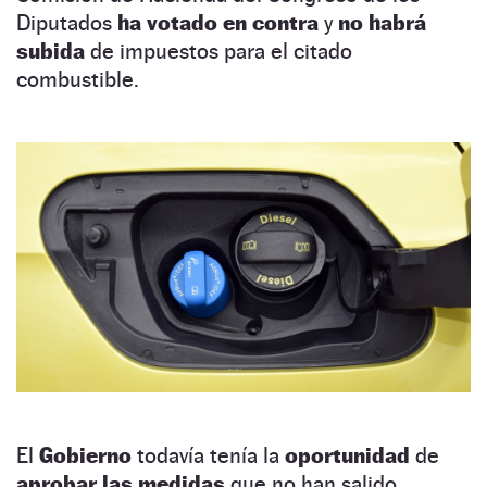
Diputados
ha votado en contra
y
no habrá
subida
de impuestos para el citado
combustible.
El
Gobierno
todavía tenía la
oportunidad
de
aprobar las medidas
que no han salido