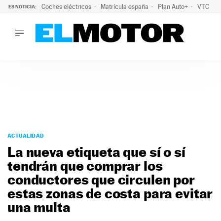
Coches eléctricos
Matrícula españa
Plan Auto+
VTC
ES NOTICIA:
LO ÚLTIMO
La Lista Blanca del Programa Auto+: todos los coches eléct
LO ÚLTIMO
La Lista Blanca del Programa Auto+: todos los coches eléctr
ACTUALIDAD
ELÉCTRICOS
CONDUCIR
PRUEBAS
Saltar
VIRALES
al
ACTUALIDAD
PODCAST
contenido
La nueva etiqueta que sí o sí
MOTOS
tendrán que comprar los
TECNOLOGÍA
conductores que circulen por
SUPERCOCHES
MOTORTV
estas zonas de costa para evitar
PREMIOS
una multa
SERVICIOS