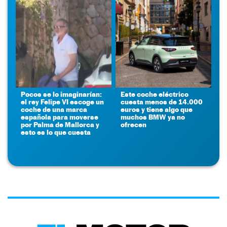
Pocos se lo imaginarían:
Este coche eléctrico
el rey Felipe VI escoge un
cuesta menos de 14.000
coche de una marca
euros y tiene algo que
española para moverse
muchos BMW ya no
por Palma de Mallorca y
ofrecen
esto es lo que cuesta