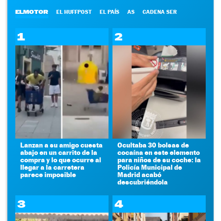
ELMOTOR
EL HUFFPOST
EL PAÍS
AS
CADENA SER
1
2
Lanzan a su amigo cuesta
Ocultaba 30 bolsas de
abajo en un carrito de la
cocaína en este elemento
compra y lo que ocurre al
para niños de su coche: la
llegar a la carretera
Policía Municipal de
parece imposible
Madrid acabó
descubriéndola
3
4