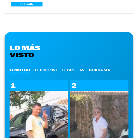
BUSCAR
LO MÁS
VISTO
ELMOTOR
EL HUFFPOST
EL PAÍS
AS
CADENA SER
1
2