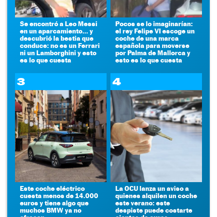
Se encontró a Leo Messi
Pocos se lo imaginarían:
en un aparcamiento... y
el rey Felipe VI escoge un
descubrió la bestia que
coche de una marca
conduce: no es un Ferrari
española para moverse
ni un Lamborghini y esto
por Palma de Mallorca y
es lo que cuesta
esto es lo que cuesta
3
4
Este coche eléctrico
La OCU lanza un aviso a
cuesta menos de 14.000
quienes alquilen un coche
euros y tiene algo que
este verano: este
muchos BMW ya no
despiste puede costarte