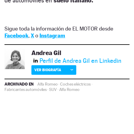
de automóviles en
suelo italiano.
Sigue toda la información de EL MOTOR desde
Facebook
,
X
o
Instagram
Andrea Gil
Perfil de Andrea Gil en Linkedin
VER BIOGRAFÍA
ARCHIVADO EN
Alfa Romeo
·
Coches eléctricos
·
Fabricantes automóviles
·
SUV
·
Alfa Romeo