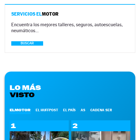
SERVICIOS EL
MOTOR
Encuentra los mejores talleres, seguros, autoescuelas,
neumáticos…
BUSCAR
LO MÁS
VISTO
ELMOTOR
EL HUFFPOST
EL PAÍS
AS
CADENA SER
1
2