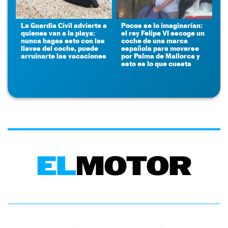
La Guardia Civil advierte a
Pocos se lo imaginarían:
quienes van a la playa:
el rey Felipe VI escoge un
nunca hagas esto con las
coche de una marca
llaves del coche, puede
española para moverse
arruinarte las vacaciones
por Palma de Mallorca y
esto es lo que cuesta