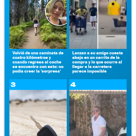
Volvió de una caminata de
Lanzan a su amigo cuesta
cuatro kilómetros y
abajo en un carrito de la
cuando regresa al coche
compra y lo que ocurre al
se encuentra con esto: no
llegar a la carretera
podía creer la 'sorpresa'
parece imposible
3
4