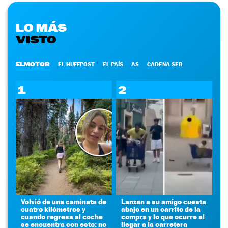
LO MÁS
VISTO
ELMOTOR
EL HUFFPOST
EL PAÍS
AS
CADENA SER
1
2
Volvió de una caminata de
Lanzan a su amigo cuesta
cuatro kilómetros y
abajo en un carrito de la
cuando regresa al coche
compra y lo que ocurre al
se encuentra con esto: no
llegar a la carretera