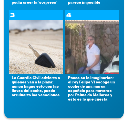
podía creer la 'sorpresa'
parece imposible
3
4
La Guardia Civil advierte a
Pocos se lo imaginarían:
quienes van a la playa:
el rey Felipe VI escoge un
nunca hagas esto con las
coche de una marca
llaves del coche, puede
española para moverse
arruinarte las vacaciones
por Palma de Mallorca y
esto es lo que cuesta