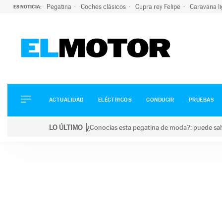
Pegatina
Coches clásicos
Cupra rey Felipe
Caravana l
ES NOTICIA:
ACTUALIDAD
ELÉCTRICOS
CONDUCIR
ACTUALIDAD
ELÉCTRICOS
CONDUCIR
PRUEBAS
PRUEBAS
Saltar
VIRALES
LO ÚLTIMO
¿Conocías esta pegatina de moda?: puede salv
al
PODCAST
LO ÚLTIMO
¿Conocías esta pegatina de moda?: puede salvar tu
contenido
MOTOS
TECNOLOGÍA
SUPERCOCHES
MOTORTV
PREMIOS
SERVICIOS