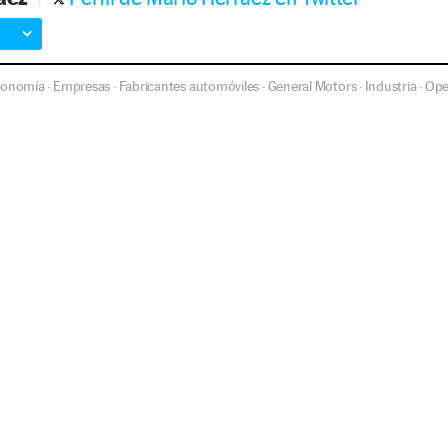
conomía
Empresas
Fabricantes automóviles
General Motors
Industria
Ope
·
·
·
·
·