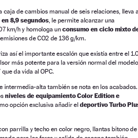
a caja de cambios manual de seis relaciones, lleva a
 en 8,9 segundos
, le permite alcanzar una
07 km/h y homologa un
consumo en ciclo mixto d
s emisiones de CO2 de 136 g/km.
a así el importante escalón que existía entre el 1.
ulsor más potente para la versión normal del modelo
V que da vida al OPC.
e intermedia-alta también se nota en los acabados.
os
niveles de equipamiento Color Edition e
omo opción exclusiva añadir el
deportivo Turbo Plu
con parrilla y techo en color negro, llantas bitono de
mado para los faros y salida de escape también