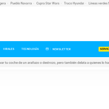
igera
Pueblo Navarra
Cupra Star Wars
Truco Hyundai
Líneas verdes
SERVIC
VIRALES
TECNOLOGÍA
NEWSLETTER
ar tu coche de un arañazo o destrozo, pero también delata a quienes lo h
 coche de un arañazo o destrozo, pero también delata a quienes 