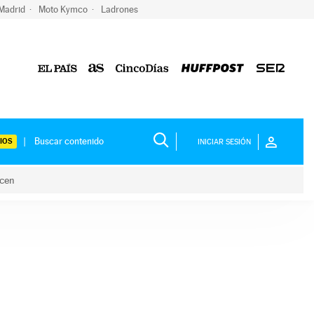
 Madrid
Moto Kymco
Ladrones
IOS
INICIAR SESIÓN
acen
lo hacen