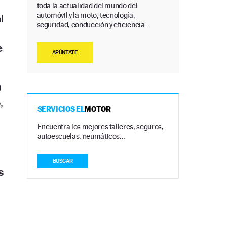
toda la actualidad del mundo del
automóvil y la moto, tecnología,
l
seguridad, conducción y eficiencia.
e
APÚNTATE
0
,
SERVICIOS EL
MOTOR
Encuentra los mejores talleres, seguros,
autoescuelas, neumáticos…
BUSCAR
s