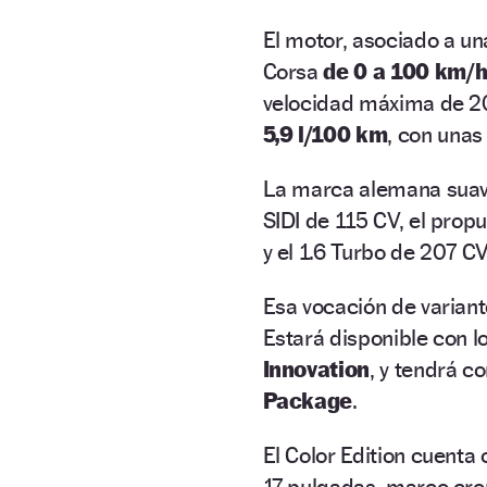
El motor, asociado a un
Corsa
de 0 a 100 km/h
velocidad máxima de 2
5,9 l/100 km
, con una
La marca alemana suaviz
SIDI de 115 CV, el prop
y el 1.6 Turbo de 207 C
Esa vocación de variant
Estará disponible con l
Innovation
, y tendrá c
Package
.
El Color Edition cuenta 
17 pulgadas, marco cro