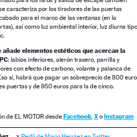
se caracteriza por los tiradores de las puertas
abado para el marco de las ventanas (en la
tas), así como luz ambiental interior, luz diurna tip
c.
e añade elementos estéticos que acercan la
OPC
: labios inferiores, alerón trasero, parrilla y
sores con efecto de carbono, volante y palanca de
so sí, habrá que pagar un sobreprecio de 800 eur
res puertas y de 950 euros para la de cinco.
ción de EL MOTOR desde
Facebook
,
X
o
Instagram
áez
Perfil de Mario Herráez en Twitter