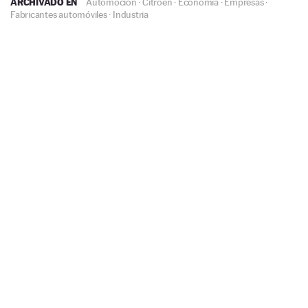
ARCHIVADO EN
Automoción
·
Citroën
·
Economía
·
Empresas
·
Fabricantes automóviles
·
Industria