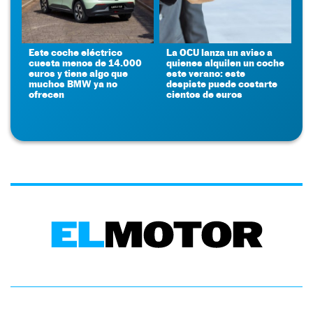
Este coche eléctrico
La OCU lanza un aviso a
cuesta menos de 14.000
quienes alquilen un coche
euros y tiene algo que
este verano: este
muchos BMW ya no
despiste puede costarte
ofrecen
cientos de euros