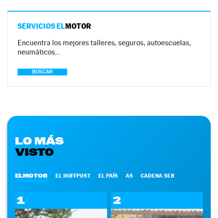
SERVICIOS EL
MOTOR
Encuentra los mejores talleres, seguros, autoescuelas,
neumáticos…
BUSCAR
LO MÁS
VISTO
ELMOTOR
EL HUFFPOST
EL PAÍS
AS
CADENA SER
1
2