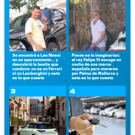
Se encontró a Leo Messi
Pocos se lo imaginarían:
en un aparcamiento... y
el rey Felipe VI escoge un
descubrió la bestia que
coche de una marca
conduce: no es un Ferrari
española para moverse
ni un Lamborghini y esto
por Palma de Mallorca y
es lo que cuesta
esto es lo que cuesta
3
4