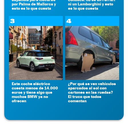
por Palma de Mallorca y
ni un Lamborghini y esto
esto es lo que cuesta
es lo que cuesta
3
4
Este coche eléctrico
¿Por qué se ven vehículos
cuesta menos de 14.000
aparcados al sol con
euros y tiene algo que
cartones en las ruedas?
muchos BMW ya no
El truco que todos
ofrecen
comentan