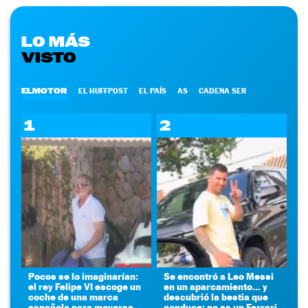
LO MÁS
VISTO
ELMOTOR
EL HUFFPOST
EL PAÍS
AS
CADENA SER
1
2
Pocos se lo imaginarían:
Se encontró a Leo Messi
el rey Felipe VI escoge un
en un aparcamiento... y
coche de una marca
descubrió la bestia que
española para moverse
conduce: no es un Ferrari