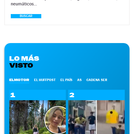
neumáticos…
BUSCAR
LO MÁS
VISTO
ELMOTOR
EL HUFFPOST
EL PAÍS
AS
CADENA SER
1
2