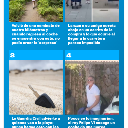
Volvió de una caminata de
Lanzan a su amigo cuesta
cuatro kilómetros y
abajo en un carrito de la
cuando regresa al coche
compra y lo que ocurre al
se encuentra con esto: no
llegar a la carretera
podía creer la 'sorpresa'
parece imposible
3
4
La Guardia Civil advierte a
Pocos se lo imaginarían:
quienes van a la playa:
el rey Felipe VI escoge un
nunca hagas esto con las
coche de una marca