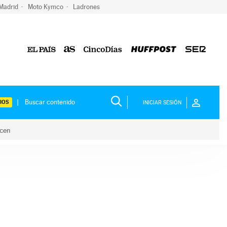
 Madrid
Moto Kymco
Ladrones
IOS
INICIAR SESIÓN
acen
lo hacen