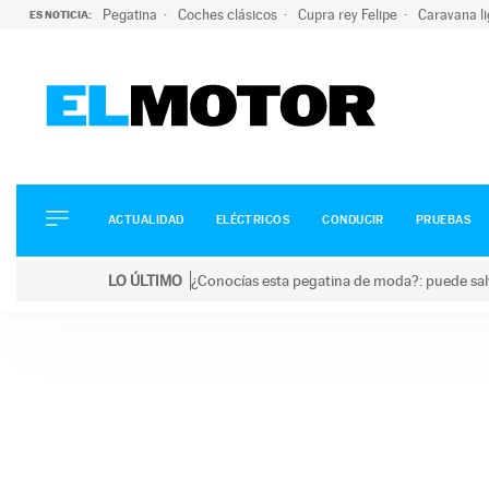
Pegatina
Coches clásicos
Cupra rey Felipe
Caravana l
ES NOTICIA:
ACTUALIDAD
ELÉCTRICOS
CONDUCIR
ACTUALIDAD
ELÉCTRICOS
CONDUCIR
PRUEBAS
PRUEBAS
Saltar
VIRALES
LO ÚLTIMO
¿Conocías esta pegatina de moda?: puede salv
al
PODCAST
LO ÚLTIMO
¿Conocías esta pegatina de moda?: puede salvar tu
contenido
MOTOS
TECNOLOGÍA
SUPERCOCHES
MOTORTV
PREMIOS
SERVICIOS