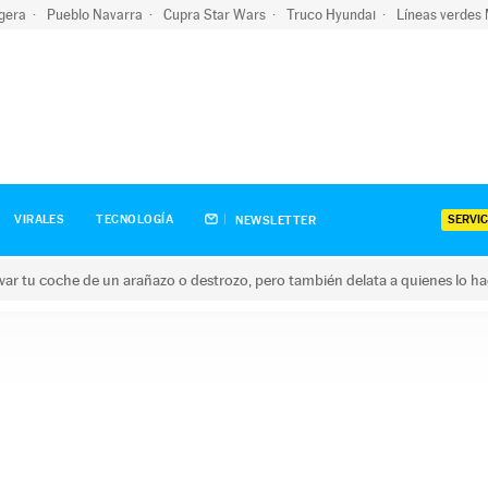
igera
Pueblo Navarra
Cupra Star Wars
Truco Hyundai
Líneas verdes
SERVIC
VIRALES
TECNOLOGÍA
NEWSLETTER
ar tu coche de un arañazo o destrozo, pero también delata a quienes lo h
 coche de un arañazo o destrozo, pero también delata a quienes 