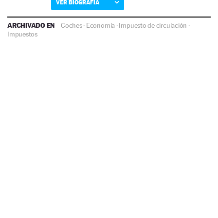
VER BIOGRAFÍA
ARCHIVADO EN
Coches
·
Economía
·
Impuesto de circulación
·
Impuestos