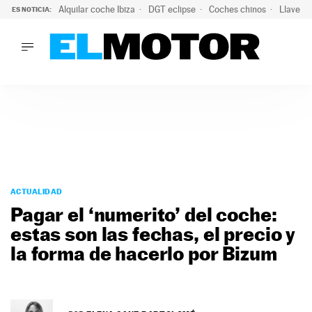
Alquilar coche Ibiza
DGT eclipse
Coches chinos
Llaves 
ES NOTICIA:
LO ÚLTIMO
El probable colapso tras el eclipse: la DGT prevé un millón 
LO ÚLTIMO
El probable colapso tras el eclipse: la DGT prevé un millón 
ACTUALIDAD
ELÉCTRICOS
CONDUCIR
PRUEBAS
Saltar
VIRALES
al
ACTUALIDAD
PODCAST
contenido
Pagar el ‘numerito’ del coche:
MOTOS
estas son las fechas, el precio y
TECNOLOGÍA
la forma de hacerlo por Bizum
SUPERCOCHES
MOTORTV
PREMIOS
SERVICIOS