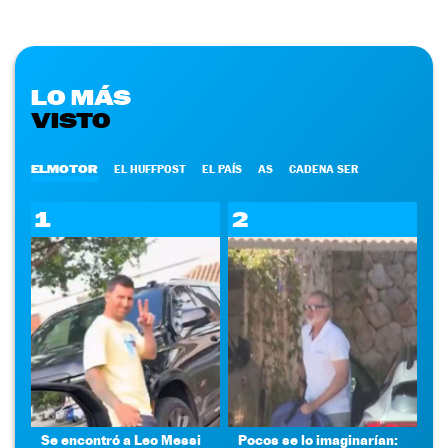
LO MÁS
VISTO
ELMOTOR
EL HUFFPOST
EL PAÍS
AS
CADENA SER
1
2
Se encontró a Leo Messi
Pocos se lo imaginarían: