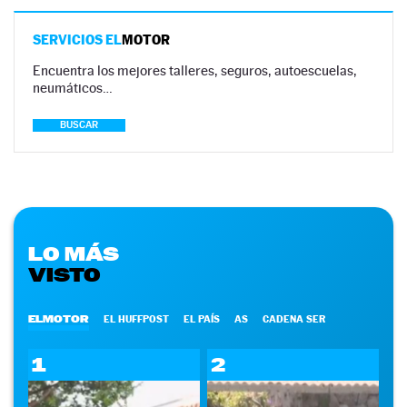
SERVICIOS EL
MOTOR
Encuentra los mejores talleres, seguros, autoescuelas,
neumáticos…
BUSCAR
LO MÁS
VISTO
ELMOTOR
EL HUFFPOST
EL PAÍS
AS
CADENA SER
1
2