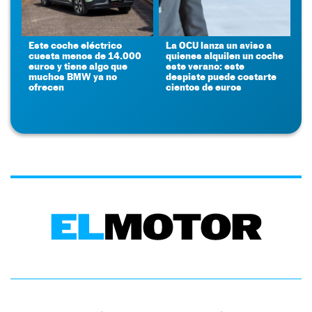
Este coche eléctrico
La OCU lanza un aviso a
cuesta menos de 14.000
quienes alquilen un coche
euros y tiene algo que
este verano: este
muchos BMW ya no
despiste puede costarte
ofrecen
cientos de euros