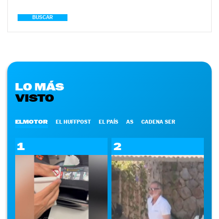
BUSCAR
LO MÁS
VISTO
ELMOTOR
EL HUFFPOST
EL PAÍS
AS
CADENA SER
1
2