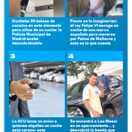
Ocultaba 30 bolsas de
Pocos se lo imaginarían:
cocaína en este elemento
el rey Felipe VI escoge un
para niños de su coche: la
coche de una marca
Policía Municipal de
española para moverse
Madrid acabó
por Palma de Mallorca y
descubriéndola
esto es lo que cuesta
3
4
La OCU lanza un aviso a
Se encontró a Leo Messi
quienes alquilen un coche
en un aparcamiento... y
este verano: este
descubrió la bestia que