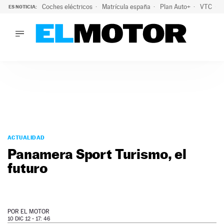
Coches eléctricos
Matrícula españa
Plan Auto+
VTC
ES NOTICIA:
LO ÚLTIMO
La Lista Blanca del Programa Auto+: todos los coches eléct
LO ÚLTIMO
La Lista Blanca del Programa Auto+: todos los coches eléctr
ACTUALIDAD
ELÉCTRICOS
CONDUCIR
PRUEBAS
Saltar
VIRALES
al
ACTUALIDAD
PODCAST
contenido
Panamera Sport Turismo, el
MOTOS
futuro
TECNOLOGÍA
SUPERCOCHES
MOTORTV
PREMIOS
POR
EL MOTOR
SERVICIOS
10 DIC 12 - 17: 46