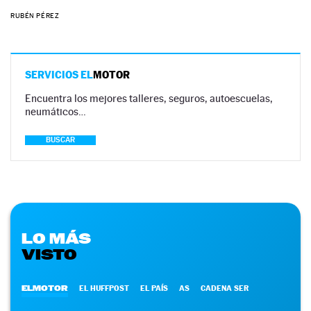
RUBÉN PÉREZ
SERVICIOS EL
MOTOR
Encuentra los mejores talleres, seguros, autoescuelas,
neumáticos…
BUSCAR
LO MÁS
VISTO
ELMOTOR
EL HUFFPOST
EL PAÍS
AS
CADENA SER