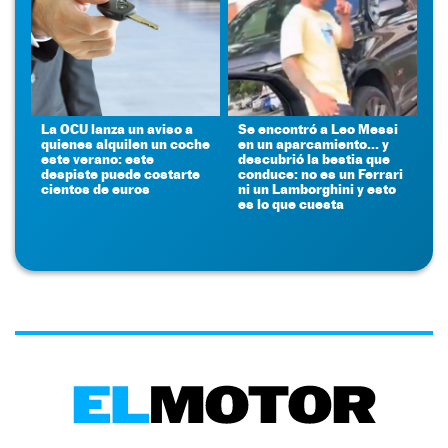
La OCU lanza un aviso a
Se encontró a Leo Messi
quienes alquilen un coche
en un aparcamiento... y
este verano: este
descubrió la bestia que
despiste puede costarte
conduce: no es un Ferrari
cientos de euros
ni un Lamborghini y esto
es lo que cuesta