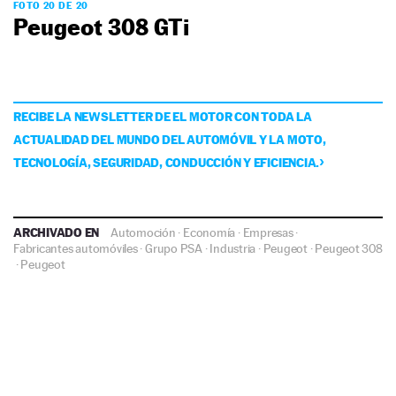
FOTO 20 DE 20
Peugeot 308 GTi
RECIBE LA NEWSLETTER DE EL MOTOR CON TODA LA
ACTUALIDAD DEL MUNDO DEL AUTOMÓVIL Y LA MOTO,
TECNOLOGÍA, SEGURIDAD, CONDUCCIÓN Y EFICIENCIA.
ARCHIVADO EN
Automoción
·
Economía
·
Empresas
·
Fabricantes automóviles
·
Grupo PSA
·
Industria
·
Peugeot
·
Peugeot 308
·
Peugeot