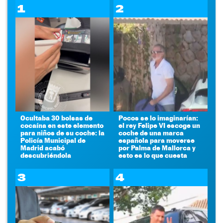
1
2
Ocultaba 30 bolsas de
Pocos se lo imaginarían:
cocaína en este elemento
el rey Felipe VI escoge un
para niños de su coche: la
coche de una marca
Policía Municipal de
española para moverse
Madrid acabó
por Palma de Mallorca y
descubriéndola
esto es lo que cuesta
3
4