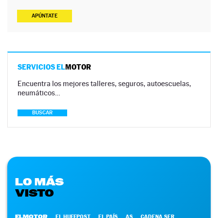
APÚNTATE
SERVICIOS EL
MOTOR
Encuentra los mejores talleres, seguros, autoescuelas,
neumáticos…
BUSCAR
LO MÁS
VISTO
ELMOTOR
EL HUFFPOST
EL PAÍS
AS
CADENA SER