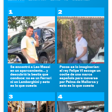
1
2
Se encontró a Leo Messi
Pocos se lo imaginarían:
en un aparcamiento... y
el rey Felipe VI escoge un
descubrió la bestia que
coche de una marca
conduce: no es un Ferrari
española para moverse
ni un Lamborghini y esto
por Palma de Mallorca y
es lo que cuesta
esto es lo que cuesta
3
4