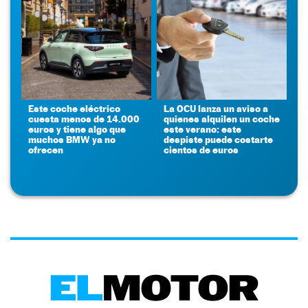
Este coche eléctrico
La OCU lanza un aviso a
cuesta menos de 14.000
quienes alquilen un coche
euros y tiene algo que
este verano: este
muchos BMW ya no
despiste puede costarte
ofrecen
cientos de euros