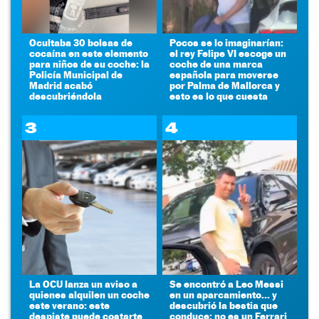
Ocultaba 30 bolsas de
Pocos se lo imaginarían:
cocaína en este elemento
el rey Felipe VI escoge un
para niños de su coche: la
coche de una marca
Policía Municipal de
española para moverse
Madrid acabó
por Palma de Mallorca y
descubriéndola
esto es lo que cuesta
3
4
La OCU lanza un aviso a
Se encontró a Leo Messi
quienes alquilen un coche
en un aparcamiento... y
este verano: este
descubrió la bestia que
despiste puede costarte
conduce: no es un Ferrari