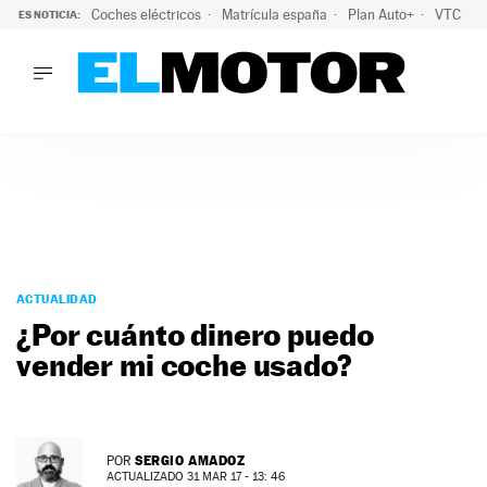
Coches eléctricos
Matrícula españa
Plan Auto+
VTC
ES NOTICIA:
LO ÚLTIMO
La Lista Blanca del Programa Auto+: todos los coches eléct
LO ÚLTIMO
La Lista Blanca del Programa Auto+: todos los coches eléctr
ACTUALIDAD
ELÉCTRICOS
CONDUCIR
PRUEBAS
Saltar
VIRALES
al
ACTUALIDAD
PODCAST
contenido
¿Por cuánto dinero puedo
MOTOS
vender mi coche usado?
TECNOLOGÍA
SUPERCOCHES
MOTORTV
PREMIOS
SERGIO AMADOZ
POR
SERVICIOS
ACTUALIZADO 31 MAR 17 - 13: 46