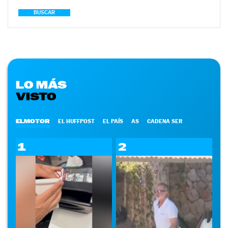
BUSCAR
LO MÁS
VISTO
ELMOTOR
EL HUFFPOST
EL PAÍS
AS
CADENA SER
1
2