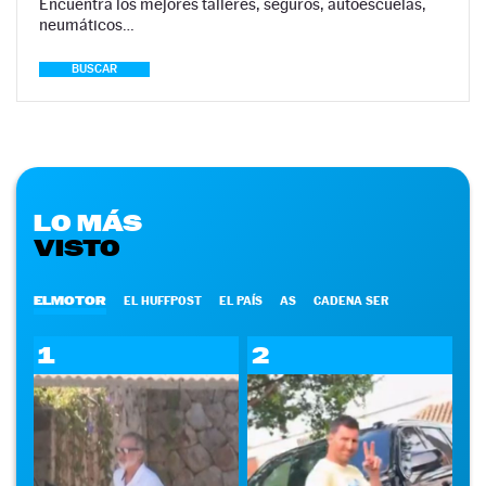
Encuentra los mejores talleres, seguros, autoescuelas,
neumáticos…
BUSCAR
LO MÁS
VISTO
ELMOTOR
EL HUFFPOST
EL PAÍS
AS
CADENA SER
1
2