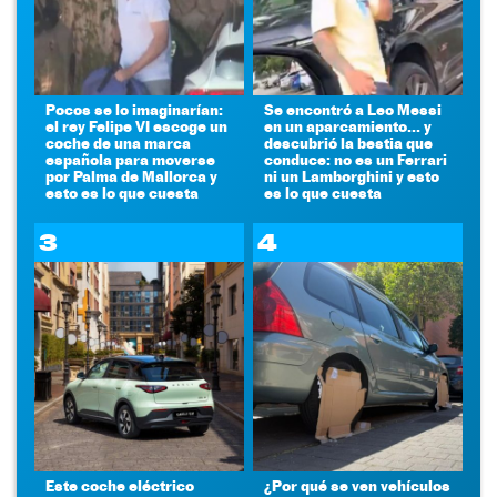
Pocos se lo imaginarían:
Se encontró a Leo Messi
el rey Felipe VI escoge un
en un aparcamiento... y
coche de una marca
descubrió la bestia que
española para moverse
conduce: no es un Ferrari
por Palma de Mallorca y
ni un Lamborghini y esto
esto es lo que cuesta
es lo que cuesta
3
4
Este coche eléctrico
¿Por qué se ven vehículos