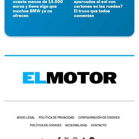
cuesta menos de 14.000
aparcados al sol con
euros y tiene algo que
cartones en las ruedas?
muchos BMW ya no
El truco que todos
ofrecen
comentan
AVISO LEGAL
POLÍTICA DE PRIVACIDAD
CONFIGURACIÓN DE COOKIES
POLÍTICA DE COOKIES
ACCESIBILIDAD
CONTACTO