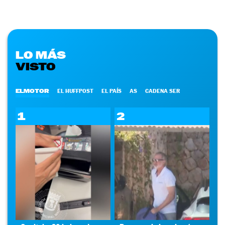
LO MÁS
VISTO
ELMOTOR
EL HUFFPOST
EL PAÍS
AS
CADENA SER
1
2