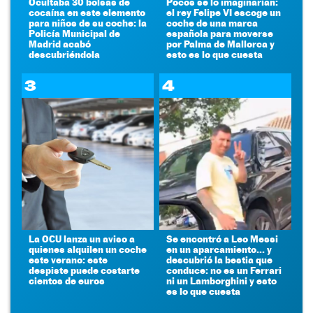
Ocultaba 30 bolsas de
Pocos se lo imaginarían:
cocaína en este elemento
el rey Felipe VI escoge un
para niños de su coche: la
coche de una marca
Policía Municipal de
española para moverse
Madrid acabó
por Palma de Mallorca y
descubriéndola
esto es lo que cuesta
3
4
La OCU lanza un aviso a
Se encontró a Leo Messi
quienes alquilen un coche
en un aparcamiento... y
este verano: este
descubrió la bestia que
despiste puede costarte
conduce: no es un Ferrari
cientos de euros
ni un Lamborghini y esto
es lo que cuesta