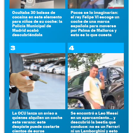
Ocultaba 30 bolsas de
Pocos se lo imaginarían:
cocaína en este elemento
el rey Felipe VI escoge un
para niños de su coche: la
coche de una marca
Policía Municipal de
española para moverse
Madrid acabó
por Palma de Mallorca y
descubriéndola
esto es lo que cuesta
3
4
La OCU lanza un aviso a
Se encontró a Leo Messi
quienes alquilen un coche
en un aparcamiento... y
este verano: este
descubrió la bestia que
despiste puede costarte
conduce: no es un Ferrari
cientos de euros
ni un Lamborghini y esto