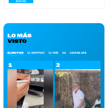
BUSCAR
LO MÁS
VISTO
ELMOTOR
EL HUFFPOST
EL PAÍS
AS
CADENA SER
1
2