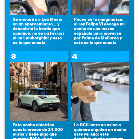
Se encontró a Leo Messi
Pocos se lo imaginarían:
en un aparcamiento... y
el rey Felipe VI escoge un
descubrió la bestia que
coche de una marca
conduce: no es un Ferrari
española para moverse
ni un Lamborghini y esto
por Palma de Mallorca y
es lo que cuesta
esto es lo que cuesta
3
4
Este coche eléctrico
La OCU lanza un aviso a
cuesta menos de 14.000
quienes alquilen un coche
euros y tiene algo que
este verano: este
muchos BMW ya no
despiste puede costarte