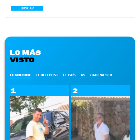
BUSCAR
LO MÁS
VISTO
ELMOTOR
EL HUFFPOST
EL PAÍS
AS
CADENA SER
1
2