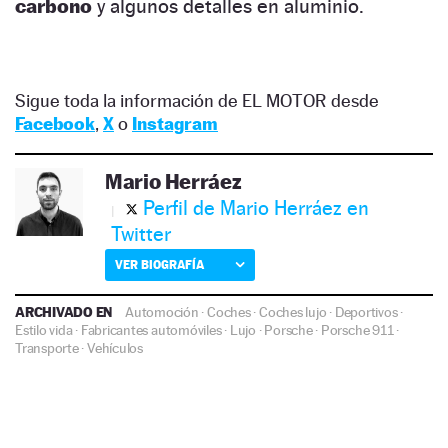
carbono
y algunos detalles en aluminio.
Sigue toda la información de EL MOTOR desde
Facebook
,
X
o
Instagram
Mario Herráez
Perfil de Mario Herráez en
Twitter
VER BIOGRAFÍA
ARCHIVADO EN
Automoción
·
Coches
·
Coches lujo
·
Deportivos
·
Estilo vida
·
Fabricantes automóviles
·
Lujo
·
Porsche
·
Porsche 911
·
Transporte
·
Vehículos