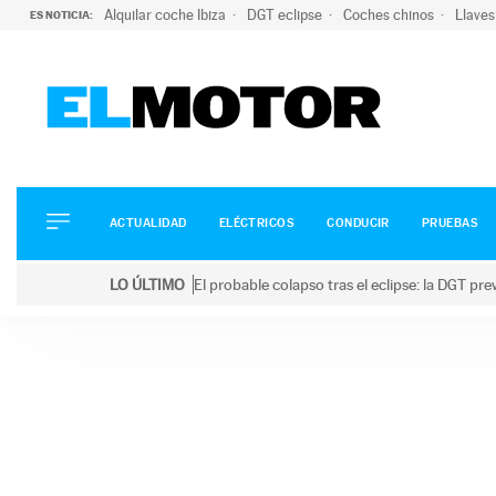
Alquilar coche Ibiza
DGT eclipse
Coches chinos
Llaves
ES NOTICIA:
ACTUALIDAD
ELÉCTRICOS
CONDUCIR
ACTUALIDAD
ELÉCTRICOS
CONDUCIR
PRUEBAS
PRUEBAS
Saltar
VIRALES
LO ÚLTIMO
El probable colapso tras el eclipse: la DGT p
al
PODCAST
LO ÚLTIMO
El probable colapso tras el eclipse: la DGT prevé u
contenido
MOTOS
TECNOLOGÍA
SUPERCOCHES
MOTORTV
PREMIOS
SERVICIOS