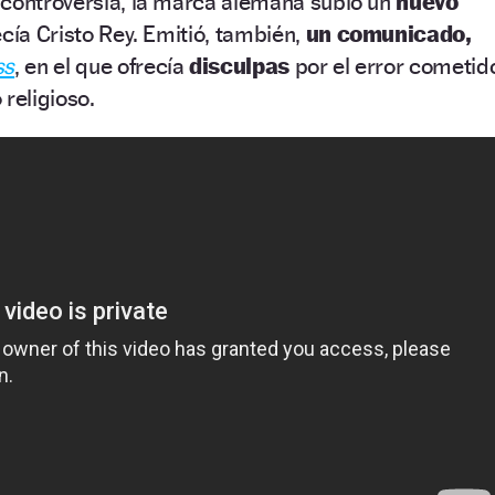
 controversia, la marca alemana subió un
nuevo
cía Cristo Rey. Emitió, también,
un comunicado,
ss
, en el que ofrecía
disculpas
por el error cometid
religioso.