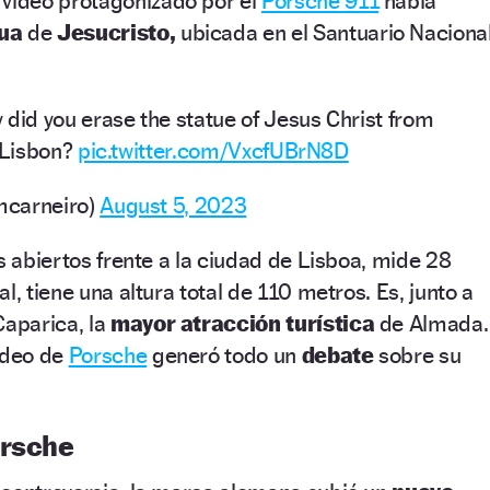
 vídeo protagonizado por el
Porsche 911
había
tua
de
Jesucristo,
ubicada en el Santuario Naciona
 did you erase the statue of Jesus Christ from
n Lisbon?
pic.twitter.com/VxcfUBrN8D
mcarneiro)
August 5, 2023
s abiertos frente a la ciudad de Lisboa, mide 28
l, tiene una altura total de 110 metros. Es, junto a
Caparica, la
mayor atracción turística
de Almada.
ídeo de
Porsche
generó todo un
debate
sobre su
orsche