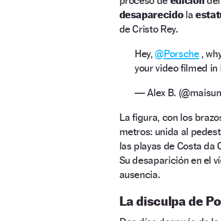
proceso de
edición
del
desaparecido
la
esta
de Cristo Rey.
Hey,
@Porsche
, why
your video filmed i
— Alex B. (@maisu
La figura, con los brazo
metros: unida al pedesta
las playas de Costa da 
Su desaparición en el v
ausencia.
La disculpa de P