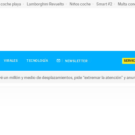
 coche playa
Lamborghini Revuelto
Niños coche
Smart #2
Multa con
SERVIC
VIRALES
TECNOLOGÍA
NEWSLETTER
revé un millón y medio de desplazamientos, pide “extremar la atención” y anu
n millón y medio de desplazamientos, pide “extremar la atención”