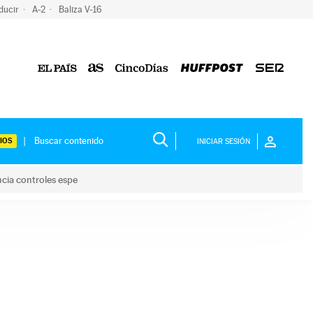
ducir
A-2
Baliza V-16
IOS
INICIAR SESIÓN
ncia controles espe
 y anuncia controles espe