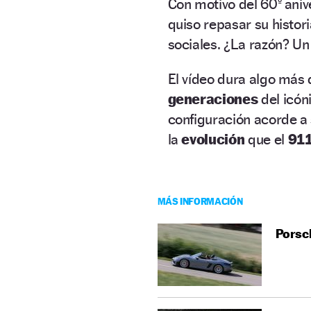
Con motivo del 60º aniv
quiso repasar su histo
sociales. ¿La razón? U
El vídeo dura algo más 
generaciones
del icón
configuración acorde a
la
evolución
que el
91
MÁS INFORMACIÓN
Porsch