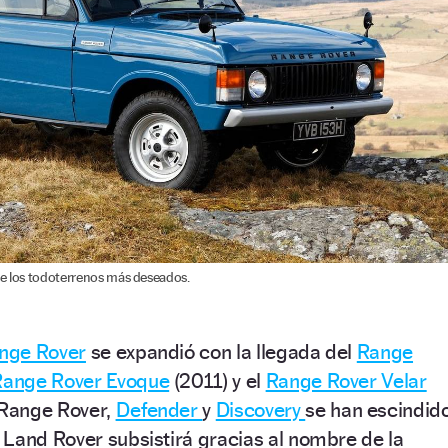
de los todoterrenos más deseados.
nge Rover
se expandió con la llegada del
Range
Range Rover Evoque
(2011) y el
Range Rover Velar
 Range Rover,
Defender
y
Discovery
se han escindid
Land Rover subsistirá gracias al nombre de la