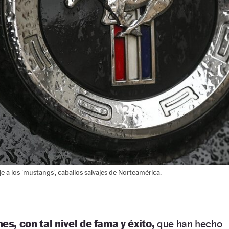
a los 'mustangs', caballos salvajes de Norteamérica.
es, con tal nivel de fama y éxito,
que han hecho