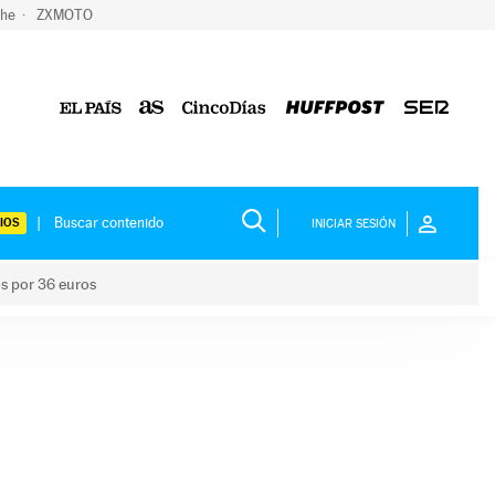
che
ZXMOTO
IOS
INICIAR SESIÓN
os por 36 euros
los niños por 36 euros