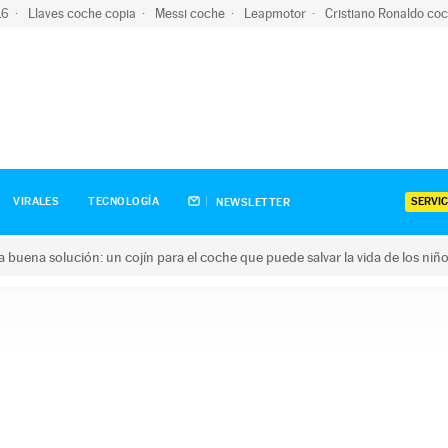
-16
Llaves coche copia
Messi coche
Leapmotor
Cristiano Ronaldo co
SERVIC
VIRALES
TECNOLOGÍA
NEWSLETTER
una buena solución: un cojín para el coche que puede salvar la vida de los niñ
ena solución: un cojín para el coche que puede salvar la vida de 