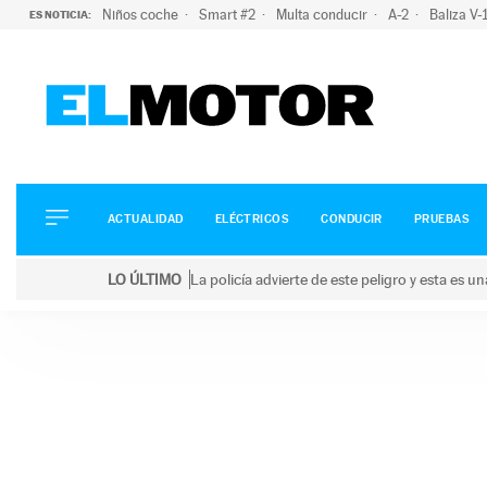
Niños coche
Smart #2
Multa conducir
A-2
Baliza V
ES NOTICIA:
ACTUALIDAD
ELÉCTRICOS
CONDUCIR
ACTUALIDAD
ELÉCTRICOS
CONDUCIR
PRUEBAS
PRUEBAS
Saltar
VIRALES
LO ÚLTIMO
La policía advierte de este peligro y esta es 
al
PODCAST
LO ÚLTIMO
La policía advierte de este peligro y esta es una bu
contenido
MOTOS
TECNOLOGÍA
SUPERCOCHES
MOTORTV
PREMIOS
SERVICIOS